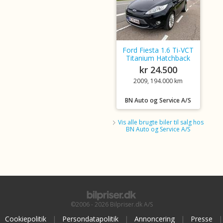
Ford Fiesta 1.6 Ti-VCT
Titanium Hatchback
kr 24.500
2009, 194.000 km
BN Auto og Service A/S
Vis alle brugte biler til salg hos
BN Auto og Service A/S
©2006 - 2026 Bilpriser.dk A/S
Cookiepolitik
|
Persondatapolitik
|
Annoncering
|
Presse
|