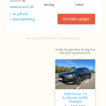
70 25 01 95
Søndag
Lukket
www.bnauto.dk
Vis på kort
Rutevejledning
Der tages forbehold for indtastningsfejl
Andre brugte biler til salg hos
BN Auto og Service A/S
Ford Focus 1.0
EcoBoost mHEV
Titanium