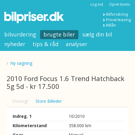
Log ind
Opret konto
Bilforsikring
Privat leasing
Billån
bilvurdering
brugte biler
sælg din bil
nyheder
tips & råd
analyser
Ny søgning
2010 Ford Focus 1.6 Trend Hatchback
5g 5d - kr 17.500
Oversigt
Store Billeder
Indreg. 1
10/2010
Kilometerstand
358.000 km
Gear
Manuel