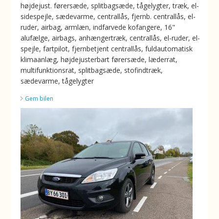
højdejust. førersæde, splitbagsæde, tågelygter, træk, el-
sidespejle, sædevarme, centrallås, fjernb. centrallås, el-
ruder, airbag, armlæn, indfarvede kofangere, 16"
alufælge, airbags, anhængertræk, centrallås, el-ruder, el-
spejle, fartpilot, fjernbetjent centrallås, fuldautomatisk
klimaanlæg, højdejusterbart førersæde, læderrat,
multifunktionsrat, splitbagsæde, stofindtræk,
sædevarme, tågelygter
Gem bilen