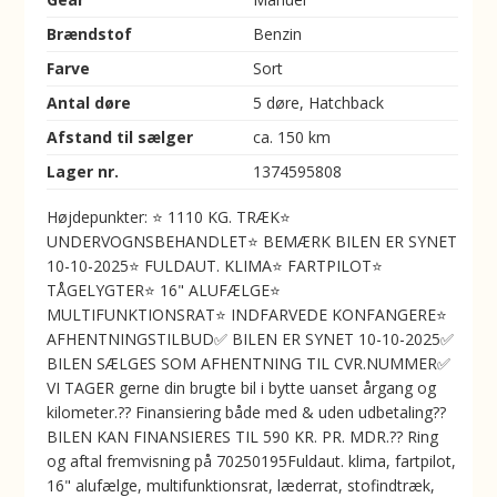
Brændstof
Benzin
Farve
Sort
Antal døre
5 døre, Hatchback
Afstand til sælger
ca. 150 km
Lager nr.
1374595808
Højdepunkter: ⭐️ 1110 KG. TRÆK⭐️
UNDERVOGNSBEHANDLET⭐ BEMÆRK BILEN ER SYNET
10-10-2025⭐ FULDAUT. KLIMA⭐ FARTPILOT⭐️
TÅGELYGTER⭐️ 16" ALUFÆLGE⭐️
MULTIFUNKTIONSRAT⭐️ INDFARVEDE KONFANGERE⭐
AFHENTNINGSTILBUD✅ BILEN ER SYNET 10-10-2025✅
BILEN SÆLGES SOM AFHENTNING TIL CVR.NUMMER✅
VI TAGER gerne din brugte bil i bytte uanset årgang og
kilometer.?? Finansiering både med & uden udbetaling??
BILEN KAN FINANSIERES TIL 590 KR. PR. MDR.?? Ring
og aftal fremvisning på 70250195Fuldaut. klima, fartpilot,
16" alufælge, multifunktionsrat, læderrat, stofindtræk,