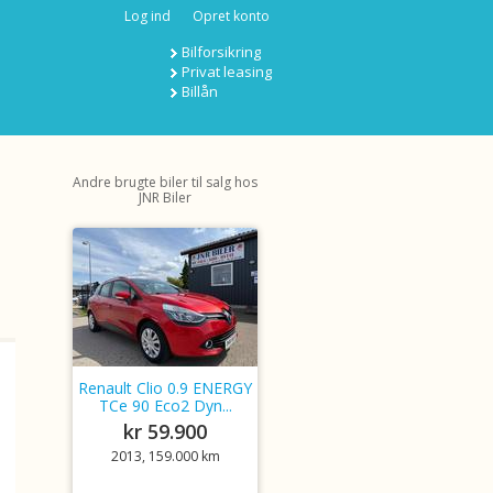
Log ind
Opret konto
Bilforsikring
Privat leasing
Billån
Andre brugte biler til salg hos
JNR Biler
Renault Clio 0.9 ENERGY
TCe 90 Eco2 Dyn...
kr 59.900
2013, 159.000 km