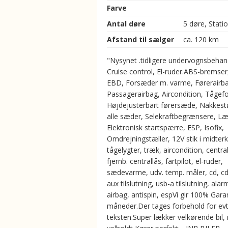
Farve
Antal døre
5 døre, Stati
Afstand til sælger
ca. 120 km
"Nysynet .tidligere undervognsbehan
Cruise control, El-ruder.ABS-bremser
EBD, Forsæder m. varme, Førerairba
Passagerairbag, Aircondition, Tågefo
Højdejusterbart førersæde, Nakkest
alle sæder, Selekraftbegrænsere, Læ
Elektronisk startspærre, ESP, Isofix,
Omdrejningstæller, 12V stik i midterk
tågelygter, træk, aircondition, central
fjernb. centrallås, fartpilot, el-ruder,
sædevarme, udv. temp. måler, cd, cd
aux tilslutning, usb-a tilslutning, alarm
airbag, antispin, espVi gir 100% Garan
måneder.Der tages forbehold for evt. 
teksten.Super lækker velkørende bil