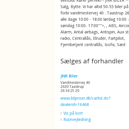
velholdt Kører perfekt-- JNR BILER --
Salg, Bytte. Vi har altid 50-55 biler på
forbi vandmestervej 40 . Taastrup 2
alle dage 10:00 - 18:00 lørdag 10:00 
søndag 10:00- 17:00"">, , ABS, Aircon
Alarm, Antal airbags, Antispin, Aux st
radio, Centrallås, Elruder, Fartpilot,
Fjernbetjent centrallås, Isofix, Sæd
Sælges af forhandler
JNR Biler
Vandmestervej 40
2630 Taastrup
26 34 25 20
www.bilpriser.dk/carlist.do?
dealerid=16468
Vis på kort
Rutevejledning