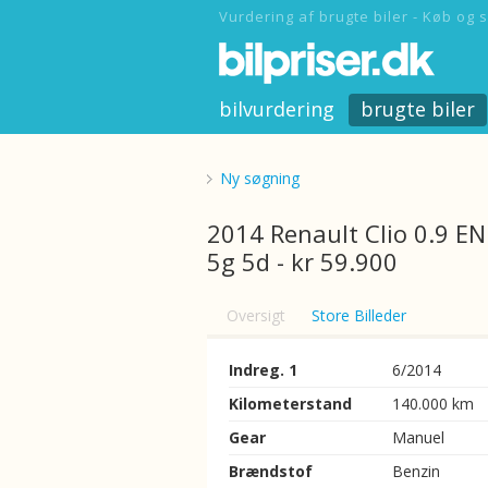
Vurdering af brugte biler - Køb og s
bilvurdering
brugte biler
Ny søgning
2014 Renault Clio 0.9 E
5g 5d - kr 59.900
Oversigt
Store Billeder
Indreg. 1
6/2014
Kilometerstand
140.000 km
Gear
Manuel
Brændstof
Benzin