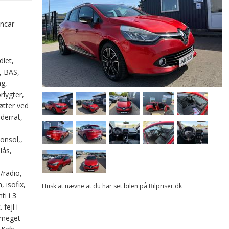
oncar
dlet,
, BAS,
g,
rlygter,
øtter ved
derrat,
onsol,,
lås,
/radio,
, isofix,
Husk at nævne at du har set bilen på Bilpriser.dk
ti i 3
fejl i
, meget