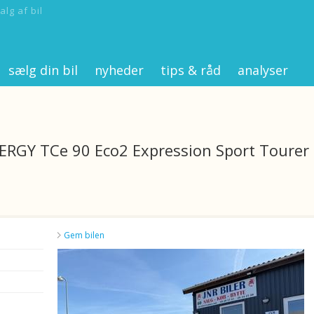
alg af bil
sælg din bil
nyheder
tips & råd
analyser
NERGY TCe 90 Eco2 Expression Sport Tourer
Gem bilen