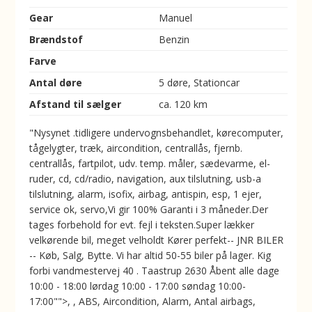
Gear
Manuel
Brændstof
Benzin
Farve
Antal døre
5 døre, Stationcar
Afstand til sælger
ca. 120 km
"Nysynet .tidligere undervognsbehandlet, kørecomputer,
tågelygter, træk, aircondition, centrallås, fjernb.
centrallås, fartpilot, udv. temp. måler, sædevarme, el-
ruder, cd, cd/radio, navigation, aux tilslutning, usb-a
tilslutning, alarm, isofix, airbag, antispin, esp, 1 ejer,
service ok, servo,Vi gir 100% Garanti i 3 måneder.Der
tages forbehold for evt. fejl i teksten.Super lækker
velkørende bil, meget velholdt Kører perfekt-- JNR BILER
-- Køb, Salg, Bytte. Vi har altid 50-55 biler på lager. Kig
forbi vandmestervej 40 . Taastrup 2630 Åbent alle dage
10:00 - 18:00 lørdag 10:00 - 17:00 søndag 10:00-
17:00"">, , ABS, Aircondition, Alarm, Antal airbags,