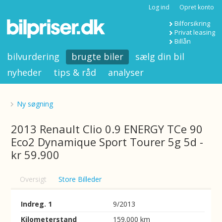
Log ind
Opret konto
Bilforsikring
Privat leasing
Billån
bilvurdering
brugte biler
sælg din bil
nyheder
tips & råd
analyser
Ny søgning
2013 Renault Clio 0.9 ENERGY TCe 90
Eco2 Dynamique Sport Tourer 5g 5d -
kr 59.900
Oversigt
Store Billeder
Indreg. 1
9/2013
Kilometerstand
159.000 km