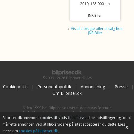
2010, 185.000 km
JNR Biler
Vis alle brugte biler til salg hos
JNR Biler
©2006 - 2026 Bilpriser.dk A/S
Cookiepolitik
|
Persondatapolitik
|
Annoncering
|
Presse
|
Om Bilpriser.dk
Siden 1999 har Bilpriser.dk været danmarks førende
kilde til vurdering af brugte biler. Alle vurderinger er
baseret på
BilpriserPro Prisberegning
, bilbranchens
Bilpriser.dk anvender cookies til statistik, at huske dine indstillinger og for at
uafhængige værktøj til bilvurdering.
målrette annoncer. Ved at klikke videre på sitet accepterer du dette. Læs
X
mere om
cookies på bilpriser.dk
.