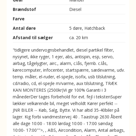
Brændstof
Diesel
Farve
Antal døre
5 døre, Hatchback
Afstand til sælger
ca. 20 km
"tidligere undervognsbehandlet, diesel partikel filter,
nysynet, ikke ryger, 1 ejer, abs, antispin, esp, servo,
airbag, tågelygter, airc., alarm, c.lås, fjernb. c.lås,
kørecomputer, infocenter, startspærre, sædevarme, udv.
temp. måler, el-ruder, el-spejle, isofix, usb tilslutning,
cd/radio, cd, el-spejle m/varme, aux tilslutning, TRÆK
KAN MONTERES (2500kr)Vi gir 100% Garanti i 3
månederDer tages forbehold for evt. fejl i tekstenSuper
lækker velkørende bil, meget velholdt Kører perfekt --
JNR BILER -- Køb, Salg, Bytte. Vi har altid 35-40biler på
lager. Kig forbi vandmestervej 40 . Taastrup 2630 Åbent
alle dage 10:00 - 18:00 lørdag 10:00 - 17:00 søndag
10:00- 17:00"">, , ABS, Aircondition, Alarm, Antal airbags,