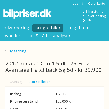
Log ind
Opret konto
Bilforsikring
Privat leasing
Billån
bilvurdering
brugte biler
sælg din bil
nyheder
tips & råd
analyser
Ny søgning
2012 Renault Clio 1.5 dCi 75 Eco2
Avantage Hatchback 5g 5d - kr 39.900
Oversigt
Store Billeder
Indreg. 1
1/2012
Kilometerstand
155.000 km
Gear
Manuel