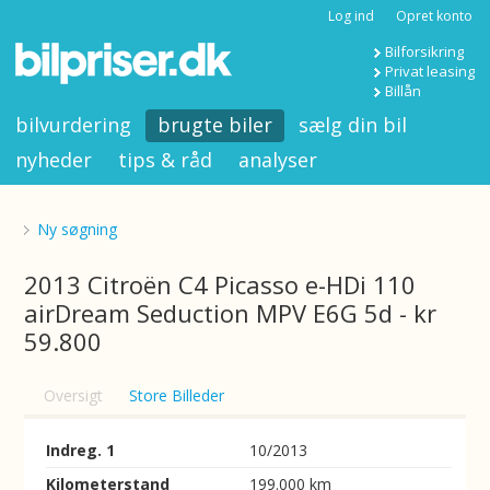
Log ind
Opret konto
Bilforsikring
Privat leasing
Billån
bilvurdering
brugte biler
sælg din bil
nyheder
tips & råd
analyser
Ny søgning
2013 Citroën C4 Picasso e-HDi 110
airDream Seduction MPV E6G 5d - kr
59.800
Oversigt
Store Billeder
Indreg. 1
10/2013
Kilometerstand
199.000 km