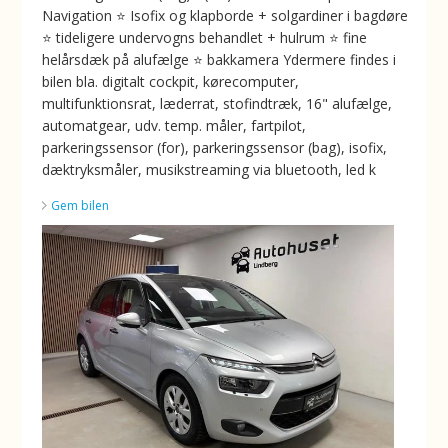
Navigation ⭐️ Isofix og klapborde + solgardiner i bagdøre
⭐️ tideligere undervogns behandlet + hulrum ⭐️ fine
helårsdæk på alufælge ⭐️ bakkamera Ydermere findes i
bilen bla. digitalt cockpit, kørecomputer,
multifunktionsrat, læderrat, stofindtræk, 16" alufælge,
automatgear, udv. temp. måler, fartpilot,
parkeringssensor (for), parkeringssensor (bag), isofix,
dæktryksmåler, musikstreaming via bluetooth, led k
Gem bilen