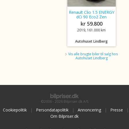
Renault Clio 1.5 ENERGY
dCi 90 Eco2 Zen
kr 59.800
2019, 161.000 km
Autohuset Lindberg
Vis alle brugte biler til salg hos
Autohuset Lindberg
©2006 - 2026 Bilpriser.dk A/S
Cookiepolitik
|
Persondatapolitik
|
Annoncering
|
Presse
|
Om Bilpriser.dk