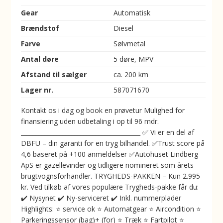
Gear
Automatisk
Brændstof
Diesel
Farve
Sølvmetal
Antal døre
5 døre, MPV
Afstand til sælger
ca. 200 km
Lager nr.
587071670
Kontakt os i dag og book en prøvetur Mulighed for
finansiering uden udbetaling i op til 96 mdr.
________________________________________ ✅ Vi er en del af
DBFU – din garanti for en tryg bilhandel. ✅Trust score på
4,6 baseret på +100 anmeldelser ✅Autohuset Lindberg
ApS er gazellevinder og tidligere nomineret som årets
brugtvognsforhandler. TRYGHEDS-PAKKEN – Kun 2.995
kr. Ved tilkøb af vores populære Trygheds-pakke får du:
✔️ Nysynet ✔️ Ny-serviceret ✔️ Inkl. nummerplader
Highlights: ⭐️ service ok ⭐️ Automatgear ⭐️ Aircondition ⭐️
Parkeringssensor (bag)+ (for) ⭐️ Træk ⭐️ Fartpilot ⭐️