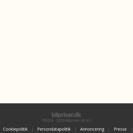
©2006 - 2026 Bilpriser.dk A/S
Cookiepolitik
|
Persondatapolitik
|
Annoncering
|
Presse
|