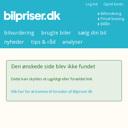
Log ind
Opret konto
Bilforsikring
Privat leasing
Billån
bilvurdering
brugte biler
sælg din bil
nyheder
tips & råd
analyser
Den ønskede side blev ikke fundet
Dette kan skyldes et ugyldigt eller forældet link.
Klik her for at komme til forsiden af Bilpriser.dk