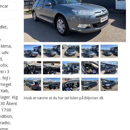
oncar
dlet,
e
 klima,
, udv.
d,
ofix,
ti i 3
fejl i
, meget
 Køb,
 lager. Kig
Husk at nævne at du har set bilen på Bilpriser.dk
630 Åbent
- 17:00
dition,
 radio,
varme,