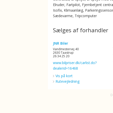
Elruder, Fartpilot, Fjernbetjent centra
Isofix, Klimaanlæg, Parkeringssensor
Sædevarme, Tripcomputer
Sælges af forhandler
JNR Biler
Vandmestervej 40
2630 Taastrup
26 34 25 20
www.bilpriser.dk/carlist.do?
dealerid=16468
Vis på kort
Rutevejledning
D