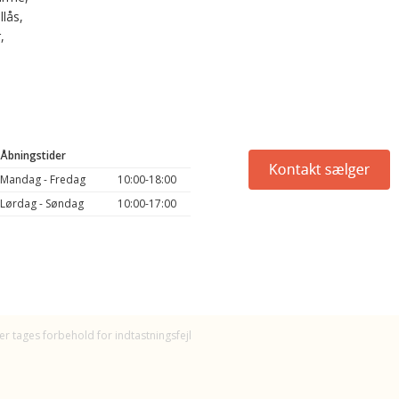
llås,
,
Åbningstider
Mandag - Fredag
10:00-18:00
Lørdag - Søndag
10:00-17:00
er tages forbehold for indtastningsfejl