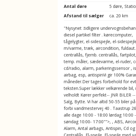
Antal døre
5 døre, Stati
Afstand til sælger
ca. 20 km
"Nysynet .tidligere undervognsbehan
diesel partikel filter . kørecomputer,
tågelygter, el-sidespejle, el-sidespejl
m/varme, træk, aircondition, fuldaut.
centrallås, fjernb. centrallås, fartpilot
temp. måler, sædevarme, el-ruder, c
cd/radio, alarm, parkeringssensor , is
airbag, esp, antispinVi gir 100% Garan
måneder.Der tages forbehold for evt. 
teksten.Super lækker velkørende bil
velholdt Kører perfekt-- JNR BILER --
Salg, Bytte. Vi har altid 50-55 biler på
forbi vandmestervej 40 . Taastrup 2
alle dage 10:00 - 18:00 lørdag 10:00 
søndag 10:00- 17:00"">, , ABS, Aircon
Alarm, Antal airbags, Antispin, Cd og
Centrallås, El-spejle, El-spejle med 