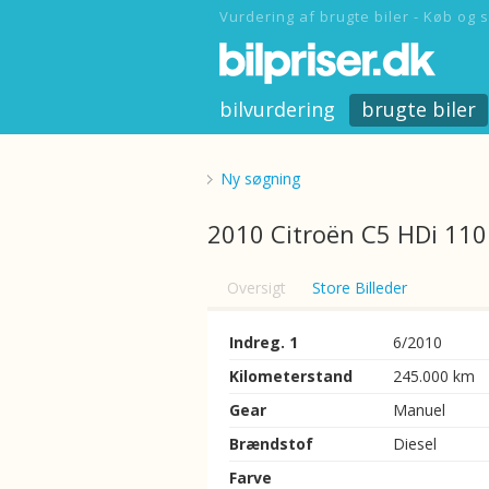
Vurdering af brugte biler - Køb og s
bilvurdering
brugte biler
Ny søgning
2010 Citroën C5 HDi 110 
Oversigt
Store Billeder
Indreg. 1
6/2010
Kilometerstand
245.000 km
Gear
Manuel
Brændstof
Diesel
Farve