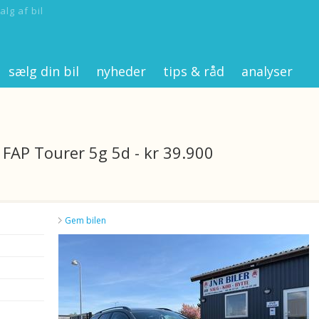
alg af bil
sælg din bil
nyheder
tips & råd
analyser
FAP Tourer 5g 5d - kr 39.900
Gem bilen