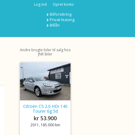
Log ind
Opret konto
Bilforsikring
Privat leasing
Billån
Andre brugte biler til salg hos
JNR Biler
Citroën C5 2.0 HDi 140
Tourer 6g 5d
kr 53.900
2011, 185.000 km