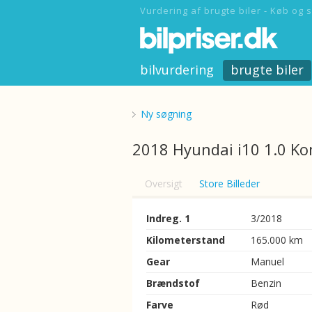
Vurdering af brugte biler - Køb og s
bilvurdering
brugte biler
Ny søgning
2018 Hyundai i10 1.0 Ko
Oversigt
Store Billeder
Indreg. 1
3/2018
Kilometerstand
165.000 km
Gear
Manuel
Brændstof
Benzin
Farve
Rød