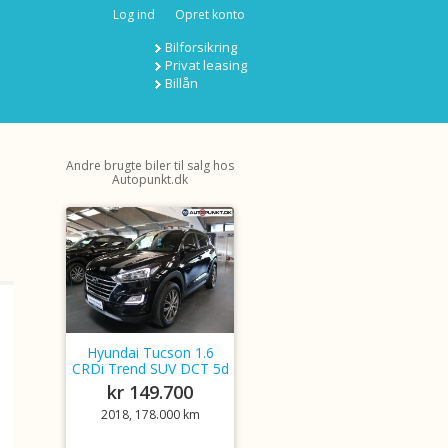
Log ind
Opret konto
Bilforsikring
Privat leasing
Billån
Andre brugte biler til salg hos
Autopunkt.dk
Hyundai Tucson 1.6
CRDi Trend SUV DCT 5d
kr 149.700
2018, 178.000 km