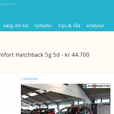
alg af bil
sælg din bil
nyheder
tips & råd
analyser
mfort Hatchback 5g 5d - kr 44.700
Gem bilen