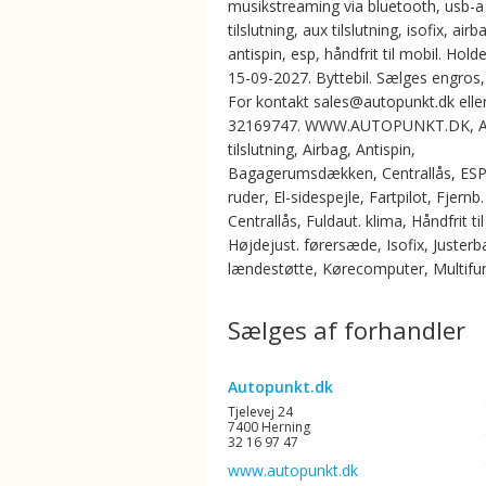
musikstreaming via bluetooth, usb-a
tilslutning, aux tilslutning, isofix, airb
antispin, esp, håndfrit til mobil. Holde
15-09-2027. Byttebil. Sælges engros, 
For kontakt sales@autopunkt.dk elle
32169747. WWW.AUTOPUNKT.DK, 
tilslutning, Airbag, Antispin,
Bagagerumsdækken, Centrallås, ESP,
ruder, El-sidespejle, Fartpilot, Fjernb.
Centrallås, Fuldaut. klima, Håndfrit ti
Højdejust. førersæde, Isofix, Justerb
lændestøtte, Kørecomputer, Multifu
Sælges af forhandler
Autopunkt.dk
Tjelevej 24
7400 Herning
32 16 97 47
www.autopunkt.dk