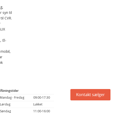
ag,
r syn til
til CVR.
r
AUX
 El-
l mobil,
ar
nk
Åbningstider
Mandag - Fredag
09:00-17:30
Lørdag
Lukket
Søndag
11:00-16:00