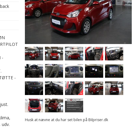
hback
RØN
ARTPILOT
 -
.
TØTTE -
just.
klima,
Husk at nævne at du har set bilen på Bilpriser.dk
, udv.