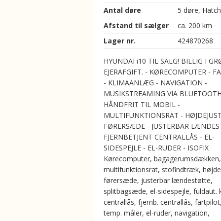
Antal døre
5 døre, Hatc
Afstand til sælger
ca. 200 km
Lager nr.
424870268
HYUNDAI i10 TIL SALG! BILLIG I G
EJERAFGIFT. - KØRECOMPUTER - F
- KLIMAANLÆG - NAVIGATION -
MUSIKSTREAMING VIA BLUETOOTH
HÅNDFRIT TIL MOBIL -
MULTIFUNKTIONSRAT - HØJDEJUST
FØRERSÆDE - JUSTERBAR LÆNDES
FJERNBETJENT CENTRALLÅS - EL-
SIDESPEJLE - EL-RUDER - ISOFIX
Kørecomputer, bagagerumsdækken,
multifunktionsrat, stofindtræk, højde
førersæde, justerbar lændestøtte,
splitbagsæde, el-sidespejle, fuldaut. 
centrallås, fjernb. centrallås, fartpilot
temp. måler, el-ruder, navigation,