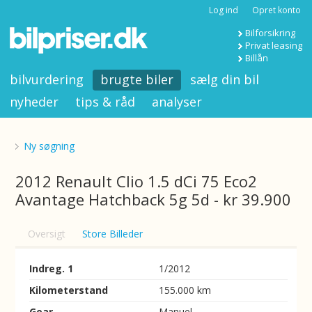
Log ind
Opret konto
Bilforsikring
Privat leasing
Billån
bilvurdering
brugte biler
sælg din bil
nyheder
tips & råd
analyser
Ny søgning
2012 Renault Clio 1.5 dCi 75 Eco2
Avantage Hatchback 5g 5d - kr 39.900
Oversigt
Store Billeder
Indreg. 1
1/2012
Kilometerstand
155.000 km
Gear
Manuel