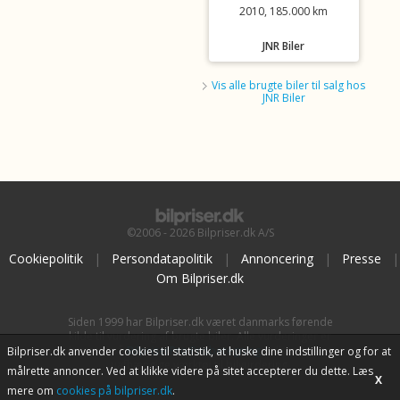
2010, 185.000 km
JNR Biler
Vis alle brugte biler til salg hos
JNR Biler
©2006 - 2026 Bilpriser.dk A/S
Cookiepolitik
|
Persondatapolitik
|
Annoncering
|
Presse
|
Om Bilpriser.dk
Siden 1999 har Bilpriser.dk været danmarks førende
kilde til vurdering af brugte biler. Alle vurderinger er
baseret på
BilpriserPro Prisberegning
, bilbranchens
Bilpriser.dk anvender cookies til statistik, at huske dine indstillinger og for at
uafhængige værktøj til bilvurdering.
målrette annoncer. Ved at klikke videre på sitet accepterer du dette. Læs
X
mere om
cookies på bilpriser.dk
.