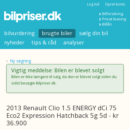
Log ind
Opret konto
Bilforsikring
Privat leasing
Billån
bilvurdering
brugte biler
sælg din bil
nyheder
tips & råd
analyser
Ny søgning
Vigtig meddelse: Bilen er blevet solgt
Bilen er ikke længere til salg, da den er blevet solgt siden du
sidst besøgte Bilpriser.dk.
2013 Renault Clio 1.5 ENERGY dCi 75
Eco2 Expression Hatchback 5g 5d - kr
36.900