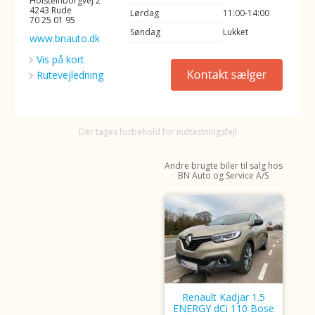
Holsteinborgvej 2
4243 Rude
Lørdag
11:00-14:00
70 25 01 95
Søndag
Lukket
www.bnauto.dk
Vis på kort
Rutevejledning
Der tages forbehold for indtastningsfejl
Andre brugte biler til salg hos
BN Auto og Service A/S
Renault Kadjar 1.5
ENERGY dCi 110 Bose