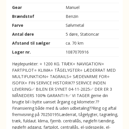
Gear
Manuel
Brændstof
Benzin
Farve
Sølvmetal
Antal døre
5 døre, Stationcar
Afstand til sælger
ca. 70 km
Lager nr.
1087070916
Højdepunkter: ⭐ 1200 KG. TRÆK⭐ NAVIGATION⭐
FARTPILOT⭐ KLIMA⭐ TÅGELYGTER⭐ LÆDERRAT MED
MULTIFUNKTION⭐ TAGRAILS⭐ SÆDEVARME FOR⭐
ISOFIX⭐ FIN SERVICE HISTORIK??️ SERVICE INDEN
LEVERING✅ BILEN ER SYNET 04-11-2025✅ DER ER 3
MÅNEDERS 100% GARANTI !!✅ VI TAGER gerne din
brugte bil i bytte uanset årgang og kilometer.??
Finansiering både med & uden udbetaling??Ring og aftal
fremvisning på 70250195Læderrat, tågelygter, tagræling,
træk, fuldaut. klima, fjernb. centrallås, nøglefri tænding,
nøglefri adgang, fartpilot, centrallås, el-sidespejle, el-