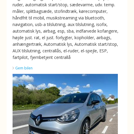
ruder, automatisk start/stop, sædevarme, udv. temp.
måler, splitbagsæde, stofindtræk, kørecomputer,
håndfrit til mobil, musikstreaming via bluetooth,
navigation, usb-a tilslutning, aux tilslutning, isofix,
automatisk lys, airbag, esp, sba, indfarvede kofangere,
højde just. rat, el just. forlygter, kopholder, airbags,
anhængertræk, Automatisk lys, Automatisk start/stop,
AUX tilslutning, centrallås, el-ruder, el-spejle, ESP,
fartpilot, fjernbetjent centrallå
Gem bilen