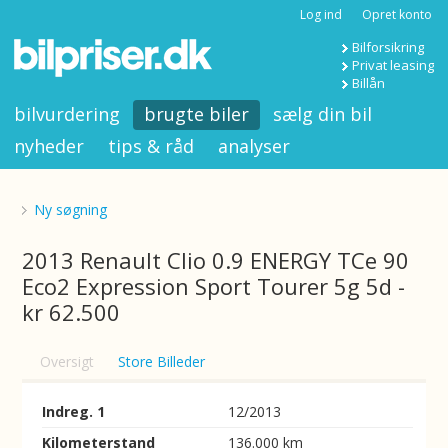
Log ind
Opret konto
Bilforsikring
Privat leasing
Billån
bilvurdering
brugte biler
sælg din bil
nyheder
tips & råd
analyser
Ny søgning
2013 Renault Clio 0.9 ENERGY TCe 90
Eco2 Expression Sport Tourer 5g 5d -
kr 62.500
Oversigt
Store Billeder
Indreg. 1
12/2013
Kilometerstand
136.000 km