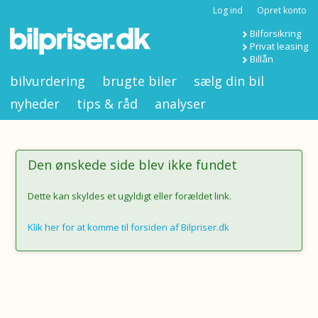
Log ind
Opret konto
Bilforsikring
Privat leasing
Billån
bilvurdering
brugte biler
sælg din bil
nyheder
tips & råd
analyser
Den ønskede side blev ikke fundet
Dette kan skyldes et ugyldigt eller forældet link.
Klik her for at komme til forsiden af Bilpriser.dk