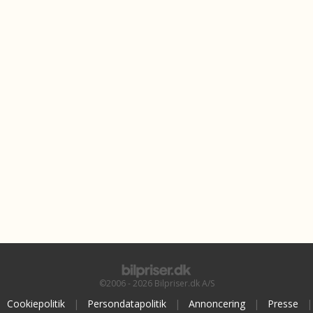
©2006 - 2026 Bilpriser.dk A/S
Cookiepolitik
|
Persondatapolitik
|
Annoncering
|
Presse
|