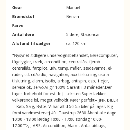
Gear
Manuel
Brændstof
Benzin
Farve
Antal døre
5 døre, Stationcar
Afstand til sælger
ca. 120 km
"Nysynet .tidligere undervognsbehandlet, kørecomputer,
tågelygter, træk, aircondition, centrallås, fjernb.
centrallås, fartpilot, udv. temp. måler, sædevarme, el-
ruder, cd, cd/radio, navigation, aux tilslutning, usb-a
tilslutning, alarm, isofix, airbag, antispin, esp, 1 ejer,
service ok, servo,Vi gir 100% Garanti i 3 måneder.Der
tages forbehold for evt. fejl i teksten.Super lækker
velkørende bil, meget velholdt Kører perfekt-- JNR BILER
-- Køb, Salg, Bytte. Vi har altid 50-55 biler på lager. Kig
forbi vandmestervej 40 . Taastrup 2630 Åbent alle dage
10:00 - 18:00 lørdag 10:00 - 17:00 søndag 10:00-
17:00"">, , ABS, Aircondition, Alarm, Antal airbags,