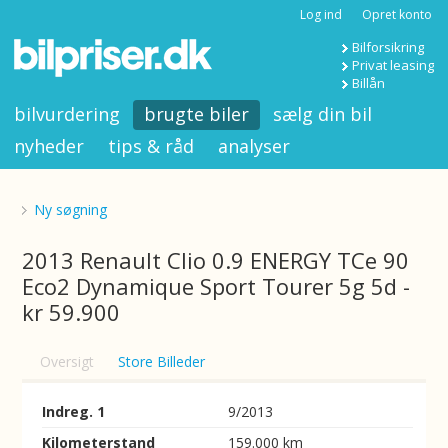
Log ind
Opret konto
Bilforsikring
Privat leasing
Billån
bilvurdering
brugte biler
sælg din bil
nyheder
tips & råd
analyser
Ny søgning
2013 Renault Clio 0.9 ENERGY TCe 90
Eco2 Dynamique Sport Tourer 5g 5d -
kr 59.900
Oversigt
Store Billeder
Indreg. 1
9/2013
Kilometerstand
159.000 km