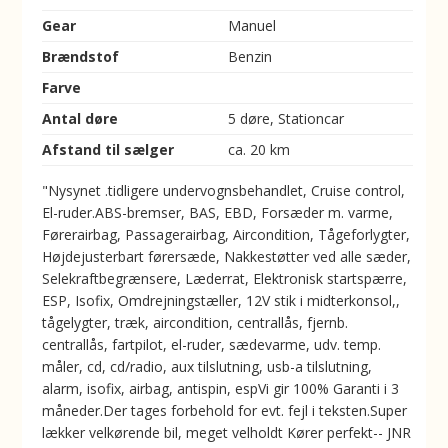
Gear
Manuel
Brændstof
Benzin
Farve
Antal døre
5 døre, Stationcar
Afstand til sælger
ca. 20 km
"Nysynet .tidligere undervognsbehandlet, Cruise control,
El-ruder.ABS-bremser, BAS, EBD, Forsæder m. varme,
Førerairbag, Passagerairbag, Aircondition, Tågeforlygter,
Højdejusterbart førersæde, Nakkestøtter ved alle sæder,
Selekraftbegrænsere, Læderrat, Elektronisk startspærre,
ESP, Isofix, Omdrejningstæller, 12V stik i midterkonsol,,
tågelygter, træk, aircondition, centrallås, fjernb.
centrallås, fartpilot, el-ruder, sædevarme, udv. temp.
måler, cd, cd/radio, aux tilslutning, usb-a tilslutning,
alarm, isofix, airbag, antispin, espVi gir 100% Garanti i 3
måneder.Der tages forbehold for evt. fejl i teksten.Super
lækker velkørende bil, meget velholdt Kører perfekt-- JNR