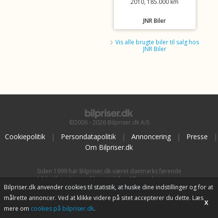
2010, 185.000 km
JNR Biler
Vis alle brugte biler til salg hos
JNR Biler
©2006 - 2026 Bilpriser.dk A/S
Cookiepolitik
|
Persondatapolitik
|
Annoncering
|
Presse
|
Om Bilpriser.dk
Siden 1999 har Bilpriser.dk været danmarks førende
kilde til vurdering af brugte biler. Alle vurderinger er
baseret på
BilpriserPro Prisberegning
, bilbranchens
Bilpriser.dk anvender cookies til statistik, at huske dine indstillinger og for at
uafhængige værktøj til bilvurdering.
målrette annoncer. Ved at klikke videre på sitet accepterer du dette. Læs
X
mere om
cookies på bilpriser.dk
.