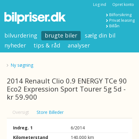
Log ind
Opret konto
Bilforsikring
Privat leasing
Billån
bilvurdering
brugte biler
sælg din bil
nyheder
tips & råd
analyser
Ny søgning
2014 Renault Clio 0.9 ENERGY TCe 90
Eco2 Expression Sport Tourer 5g 5d -
kr 59.900
Oversigt
Store Billeder
Indreg. 1
6/2014
Kilometerstand
140.000 km