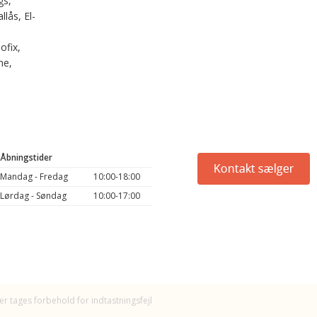
gs,
llås, El-
ofix,
me,
Åbningstider
Mandag - Fredag
10:00-18:00
Lørdag - Søndag
10:00-17:00
er tages forbehold for indtastningsfejl