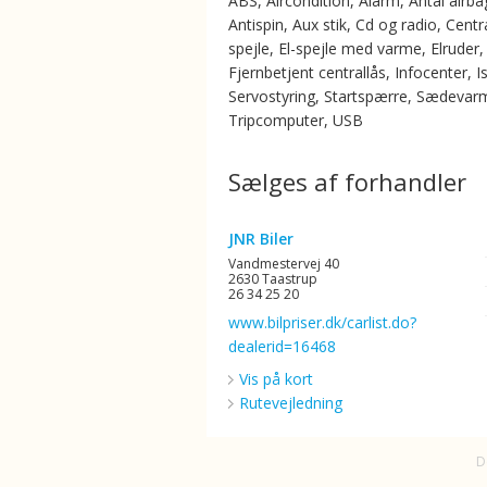
ABS, Aircondition, Alarm, Antal airba
Antispin, Aux stik, Cd og radio, Centra
spejle, El-spejle med varme, Elruder,
Fjernbetjent centrallås, Infocenter, Is
Servostyring, Startspærre, Sædevar
Tripcomputer, USB
Sælges af forhandler
JNR Biler
Vandmestervej 40
2630 Taastrup
26 34 25 20
www.bilpriser.dk/carlist.do?
dealerid=16468
Vis på kort
Rutevejledning
D