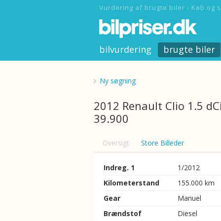
Vurdering af brugte biler - Køb og s
bilvurdering
brugte biler
Ny søgning
2012 Renault Clio 1.5 dC
39.900
Oversigt
Store Billeder
Indreg. 1
1/2012
Kilometerstand
155.000 km
Gear
Manuel
Brændstof
Diesel