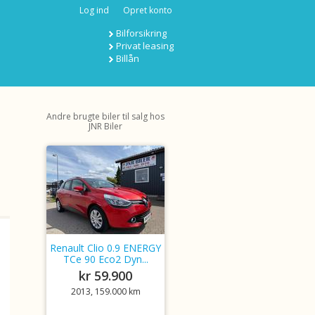
Log ind
Opret konto
Bilforsikring
Privat leasing
Billån
Andre brugte biler til salg hos
JNR Biler
Renault Clio 0.9 ENERGY
TCe 90 Eco2 Dyn...
kr 59.900
2013, 159.000 km