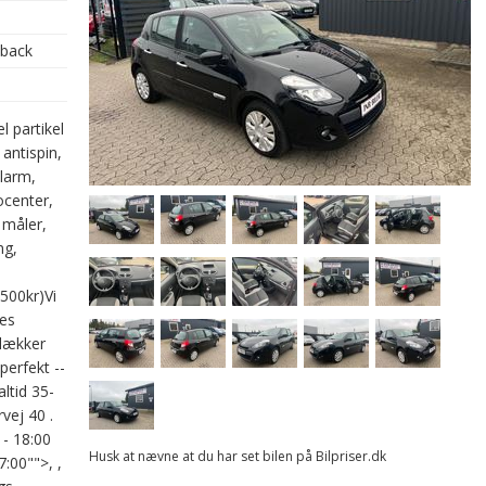
hback
l partikel
 antispin,
alarm,
focenter,
 måler,
ng,
500kr)Vi
ges
 lækker
perfekt --
altid 35-
vej 40 .
 - 18:00
Husk at nævne at du har set bilen på Bilpriser.dk
:00"">, ,