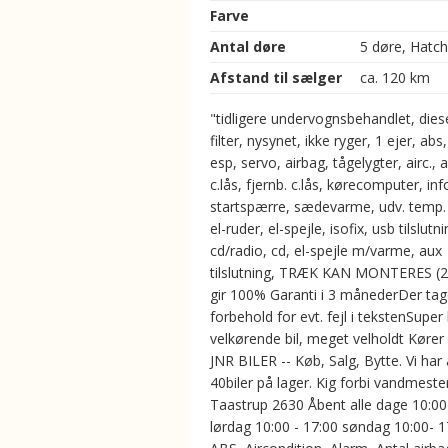
Farve
Antal døre
5 døre, Hatc
Afstand til sælger
ca. 120 km
"tidligere undervognsbehandlet, diese
filter, nysynet, ikke ryger, 1 ejer, abs,
esp, servo, airbag, tågelygter, airc., 
c.lås, fjernb. c.lås, kørecomputer, in
startspærre, sædevarme, udv. temp.
el-ruder, el-spejle, isofix, usb tilslutni
cd/radio, cd, el-spejle m/varme, aux
tilslutning, TRÆK KAN MONTERES (2
gir 100% Garanti i 3 månederDer ta
forbehold for evt. fejl i tekstenSuper
velkørende bil, meget velholdt Kører 
JNR BILER -- Køb, Salg, Bytte. Vi har 
40biler på lager. Kig forbi vandmester
Taastrup 2630 Åbent alle dage 10:00
lørdag 10:00 - 17:00 søndag 10:00- 17