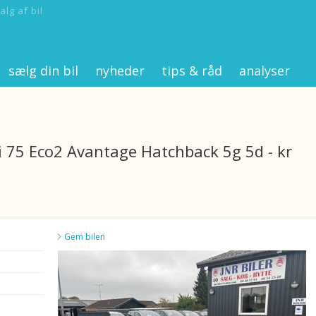
alg af bil
sælg din bil
nyheder
tips & råd
analyser
i 75 Eco2 Avantage Hatchback 5g 5d - kr
Gem bilen