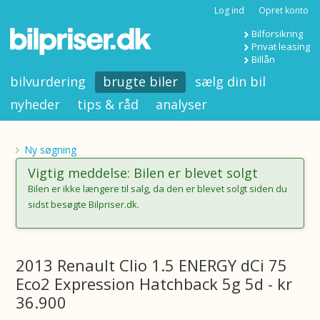
Log ind
Opret konto
Bilforsikring
Privat leasing
Billån
bilvurdering
brugte biler
sælg din bil
nyheder
tips & råd
analyser
Ny søgning
Vigtig meddelse: Bilen er blevet solgt
Bilen er ikke længere til salg, da den er blevet solgt siden du
sidst besøgte Bilpriser.dk.
2013 Renault Clio 1.5 ENERGY dCi 75
Eco2 Expression Hatchback 5g 5d - kr
36.900