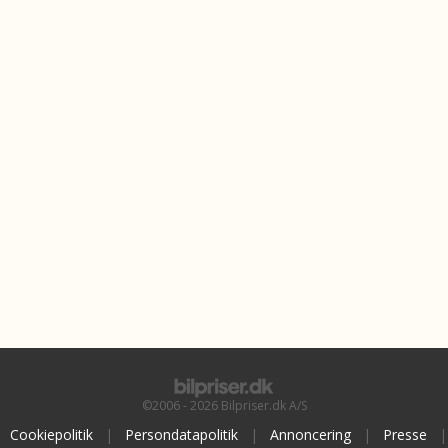
©2006 - 2026 Bilpriser.dk A/S
Cookiepolitik
|
Persondatapolitik
|
Annoncering
|
Presse
|