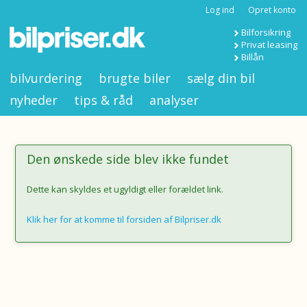
Log ind
Opret konto
Bilforsikring
Privat leasing
Billån
bilvurdering
brugte biler
sælg din bil
nyheder
tips & råd
analyser
Den ønskede side blev ikke fundet
Dette kan skyldes et ugyldigt eller forældet link.
Klik her for at komme til forsiden af Bilpriser.dk