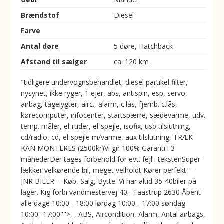
Brændstof
Diesel
Farve
Antal døre
5 døre, Hatchback
Afstand til sælger
ca. 120 km
"tidligere undervognsbehandlet, diesel partikel filter,
nysynet, ikke ryger, 1 ejer, abs, antispin, esp, servo,
airbag, tågelygter, airc., alarm, c.lås, fjernb. c.lås,
kørecomputer, infocenter, startspærre, sædevarme, udv.
temp. måler, el-ruder, el-spejle, isofix, usb tilslutning,
cd/radio, cd, el-spejle m/varme, aux tilslutning, TRÆK
KAN MONTERES (2500kr)Vi gir 100% Garanti i 3
månederDer tages forbehold for evt. fejl i tekstenSuper
lækker velkørende bil, meget velholdt Kører perfekt --
JNR BILER -- Køb, Salg, Bytte. Vi har altid 35-40biler på
lager. Kig forbi vandmestervej 40 . Taastrup 2630 Åbent
alle dage 10:00 - 18:00 lørdag 10:00 - 17:00 søndag
10:00- 17:00"">, , ABS, Aircondition, Alarm, Antal airbags,