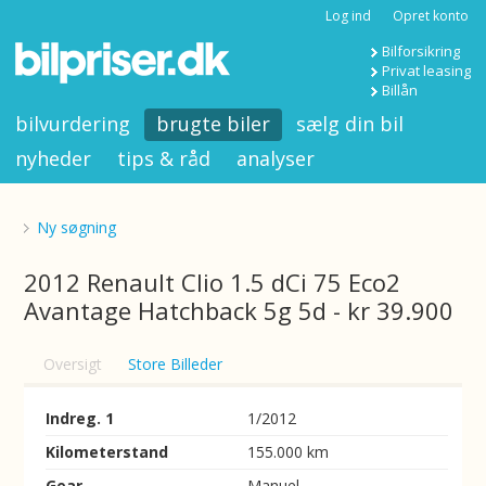
Log ind
Opret konto
Bilforsikring
Privat leasing
Billån
bilvurdering
brugte biler
sælg din bil
nyheder
tips & råd
analyser
Ny søgning
2012 Renault Clio 1.5 dCi 75 Eco2
Avantage Hatchback 5g 5d - kr 39.900
Oversigt
Store Billeder
Indreg. 1
1/2012
Kilometerstand
155.000 km
Gear
Manuel