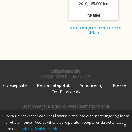
2010, 185.000 km
JNR Biler
Vis alle brugte biler til salg hos
JNR Biler
©2006 - 2026 Bilpriser.dk A/S
Cookiepolitik
|
Persondatapolitik
|
Annoncering
|
Presse
|
Om Bilpriser.dk
Siden 1999 har Bilpriser.dk været danmarks førende
kilde til vurdering af brugte biler. Alle vurderinger er
baseret på
BilpriserPro Prisberegning
, bilbranchens
Bilpriser.dk anvender cookies til statistik, at huske dine indstillinger og for at
uafhængige værktøj til bilvurdering.
målrette annoncer. Ved at klikke videre på sitet accepterer du dette. Læs
X
mere om
cookies på bilpriser.dk
.