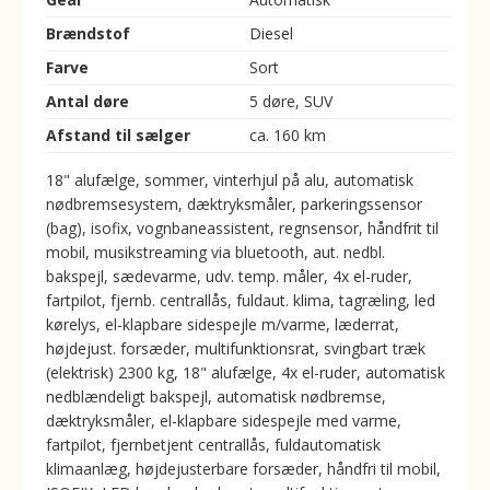
Brændstof
Diesel
Farve
Sort
Antal døre
5 døre, SUV
Afstand til sælger
ca. 160 km
18" alufælge, sommer, vinterhjul på alu, automatisk
nødbremsesystem, dæktryksmåler, parkeringssensor
(bag), isofix, vognbaneassistent, regnsensor, håndfrit til
mobil, musikstreaming via bluetooth, aut. nedbl.
bakspejl, sædevarme, udv. temp. måler, 4x el-ruder,
fartpilot, fjernb. centrallås, fuldaut. klima, tagræling, led
kørelys, el-klapbare sidespejle m/varme, læderrat,
højdejust. forsæder, multifunktionsrat, svingbart træk
(elektrisk) 2300 kg, 18" alufælge, 4x el-ruder, automatisk
nedblændeligt bakspejl, automatisk nødbremse,
dæktryksmåler, el-klapbare sidespejle med varme,
fartpilot, fjernbetjent centrallås, fuldautomatisk
klimaanlæg, højdejusterbare forsæder, håndfri til mobil,