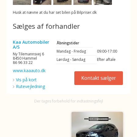
Husk at nævne at du har set bilen på Bilpriser.dk
Sælges af forhandler
Kaa Automobiler
Åbningstider
A/S
Mandag - Fredag
09:00-17:00
Ny Tilemannsvej 6
8450 Hammel
Lørdag - Søndag
Efter aftale
86 96 33 22
www.kaaauto.dk
Vis på kort
Rutevejledning
Der tages forbehold for indtastningsfejl