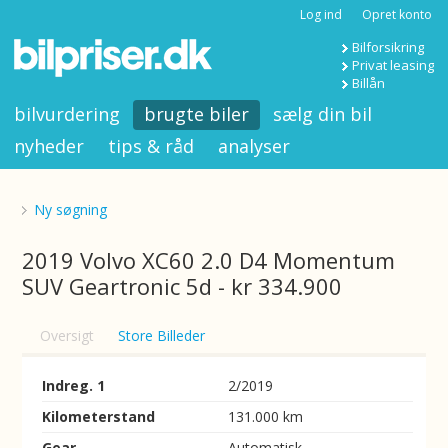
Log ind
Opret konto
Bilforsikring
Privat leasing
Billån
bilvurdering
brugte biler
sælg din bil
nyheder
tips & råd
analyser
Ny søgning
2019 Volvo XC60 2.0 D4 Momentum
SUV Geartronic 5d - kr 334.900
Oversigt
Store Billeder
Indreg. 1
2/2019
Kilometerstand
131.000 km
Gear
Automatisk