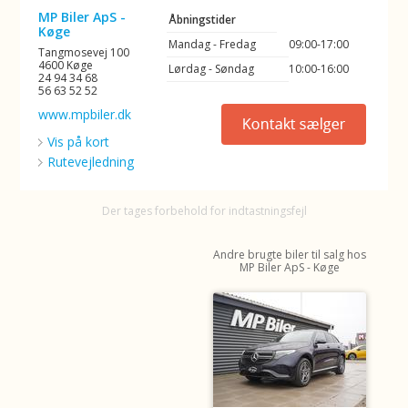
MP Biler ApS -
Åbningstider
Køge
Mandag - Fredag
09:00-17:00
Tangmosevej 100
4600 Køge
Lørdag - Søndag
10:00-16:00
24 94 34 68
56 63 52 52
www.mpbiler.dk
Vis på kort
Rutevejledning
Der tages forbehold for indtastningsfejl
Andre brugte biler til salg hos
MP Biler ApS - Køge