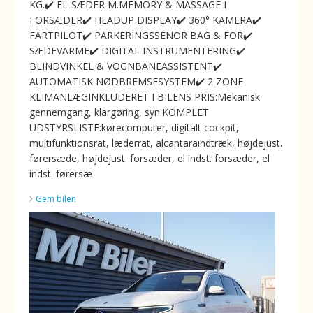
KG.✔️ EL-SÆDER M.MEMORY & MASSAGE I
FORSÆDER✔️ HEADUP DISPLAY✔️ 360° KAMERA✔️
FARTPILOT✔️ PARKERINGSSENOR BAG & FOR✔️
SÆDEVARME✔️ DIGITAL INSTRUMENTERING✔️
BLINDVINKEL & VOGNBANEASSISTENT✔️
AUTOMATISK NØDBREMSESYSTEM✔️ 2 ZONE
KLIMANLÆGINKLUDERET I BILENS PRIS:Mekanisk
gennemgang, klargøring, syn.KOMPLET
UDSTYRSLISTE:kørecomputer, digitalt cockpit,
multifunktionsrat, læderrat, alcantaraindtræk, højdejust.
førersæde, højdejust. forsæder, el indst. forsæder, el
indst. førersæ
Gem bilen