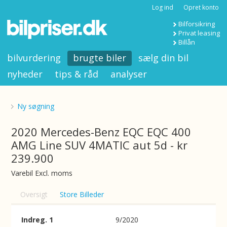
Log ind
Opret konto
Bilforsikring
Privat leasing
Billån
bilvurdering
brugte biler
sælg din bil
nyheder
tips & råd
analyser
Ny søgning
2020 Mercedes-Benz EQC EQC 400
AMG Line SUV 4MATIC aut 5d - kr
239.900
Varebil Excl. moms
Oversigt
Store Billeder
Indreg. 1
9/2020