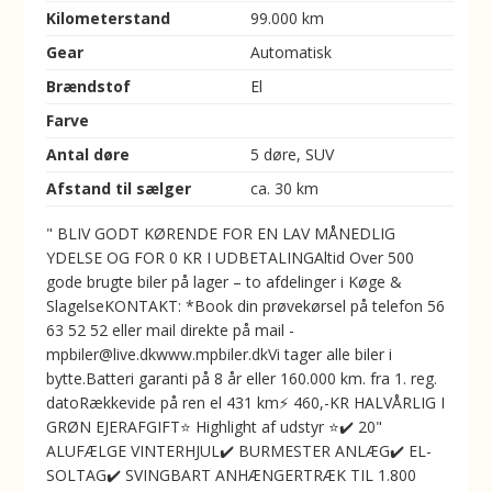
Kilometerstand
99.000 km
Gear
Automatisk
Brændstof
El
Farve
Antal døre
5 døre, SUV
Afstand til sælger
ca. 30 km
" BLIV GODT KØRENDE FOR EN LAV MÅNEDLIG
YDELSE OG FOR 0 KR I UDBETALINGAltid Over 500
gode brugte biler på lager – to afdelinger i Køge &
SlagelseKONTAKT: *Book din prøvekørsel på telefon 56
63 52 52 eller mail direkte på mail -
mpbiler@live.dkwww.mpbiler.dkVi tager alle biler i
bytte.Batteri garanti på 8 år eller 160.000 km. fra 1. reg.
datoRækkevide på ren el 431 km⚡️ 460,-KR HALVÅRLIG I
GRØN EJERAFGIFT⭐ Highlight af udstyr ⭐✔️ 20"
ALUFÆLGE VINTERHJUL✔️ BURMESTER ANLÆG✔️ EL-
SOLTAG✔️ SVINGBART ANHÆNGERTRÆK TIL 1.800