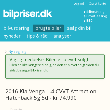
Log ind
Opret konto
Bilforsikring
Privat leasing
Billån
bilvurdering
brugte biler
sælg din bil
nyheder
tips & råd
analyser
Ny søgning
Vigtig meddelse: Bilen er blevet solgt
Bilen er ikke længere til salg, da den er blevet solgt siden du
sidst besøgte Bilpriser.dk.
2016 Kia Venga 1.4 CVVT Attraction
Hatchback 5g 5d - kr 74.990
Oversigt