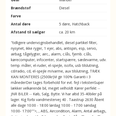
Brændstof
Diesel
Farve
Antal døre
5 døre, Hatchback
Afstand til sælger
ca. 20 km
"tidligere undervognsbehandlet, diesel partikel filter,
nysynet, ikke ryger, 1 ejer, abs, antispin, esp, servo,
airbag, tågelygter, airc., alarm, c.lås, fjernb. c.lås,
kørecomputer, infocenter, startspærre, sædevarme, udv.
temp. måler, el-ruder, el-spejle, isofix, usb tilslutning,
cd/radio, cd, el-spejle m/varme, aux tilslutning, TRÆK
KAN MONTERES (2500kr)Vi gir 100% Garanti i 3
månederDer tages forbehold for evt. fejl i tekstenSuper
lækker velkørende bil, meget velholdt Kører perfekt --
JNR BILER -- Køb, Salg, Bytte. Vi har altid 35-40biler på
lager. Kig forbi vandmestervej 40 . Taastrup 2630 Åbent
alle dage 10:00 - 18:00 lørdag 10:00 - 17:00 søndag
10:00- 17:00"">, , ABS, Aircondition, Alarm, Antal airbags,