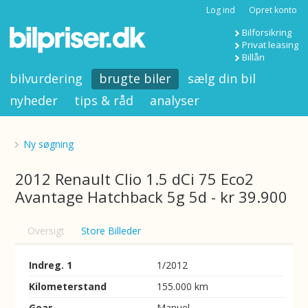
Log ind
Opret konto
Bilforsikring
Privat leasing
Billån
bilvurdering
brugte biler
sælg din bil
nyheder
tips & råd
analyser
Ny søgning
2012 Renault Clio 1.5 dCi 75 Eco2
Avantage Hatchback 5g 5d - kr 39.900
Oversigt
Store Billeder
Indreg. 1
1/2012
Kilometerstand
155.000 km
Gear
Manuel