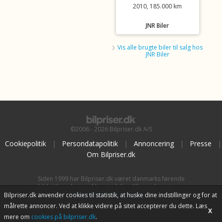
2010, 185.000 km
JNR Biler
Vis alle brugte biler til salg hos
JNR Biler
©2006 - 2026 Bilpriser.dk A/S
Cookiepolitik
|
Persondatapolitik
|
Annoncering
|
Presse
|
Om Bilpriser.dk
Siden 1999 har Bilpriser.dk været danmarks førende
kilde til vurdering af brugte biler. Alle vurderinger er
baseret på
BilpriserPro Prisberegning
, bilbranchens
Bilpriser.dk anvender cookies til statistik, at huske dine indstillinger og for at
uafhængige værktøj til bilvurdering.
målrette annoncer. Ved at klikke videre på sitet accepterer du dette. Læs
X
mere om
cookies på bilpriser.dk
.