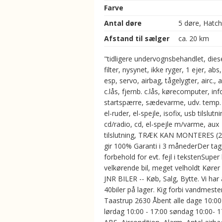
Farve
Antal døre
5 døre, Hatc
Afstand til sælger
ca. 20 km
"tidligere undervognsbehandlet, diese
filter, nysynet, ikke ryger, 1 ejer, abs,
esp, servo, airbag, tågelygter, airc., 
c.lås, fjernb. c.lås, kørecomputer, in
startspærre, sædevarme, udv. temp.
el-ruder, el-spejle, isofix, usb tilslutni
cd/radio, cd, el-spejle m/varme, aux
tilslutning, TRÆK KAN MONTERES (2
gir 100% Garanti i 3 månederDer ta
forbehold for evt. fejl i tekstenSuper
velkørende bil, meget velholdt Kører 
JNR BILER -- Køb, Salg, Bytte. Vi har 
40biler på lager. Kig forbi vandmester
Taastrup 2630 Åbent alle dage 10:00
lørdag 10:00 - 17:00 søndag 10:00- 17