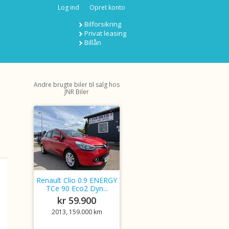
Log ind
Opret konto
Bilforsikring
Privat leasing
Billån
Andre brugte biler til salg hos
JNR Biler
Renault Clio 0.9 ENERGY
TCe 90 Eco2 Dyn...
kr 59.900
2013, 159.000 km