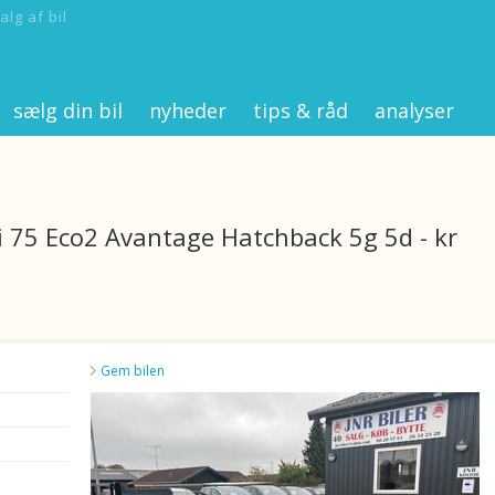
alg af bil
sælg din bil
nyheder
tips & råd
analyser
i 75 Eco2 Avantage Hatchback 5g 5d - kr
Gem bilen