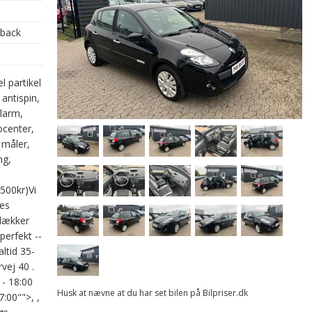
hback
l partikel
 antispin,
alarm,
focenter,
 måler,
ng,
500kr)Vi
ges
 lækker
perfekt --
altid 35-
vej 40 .
 - 18:00
Husk at nævne at du har set bilen på Bilpriser.dk
:00"">, ,