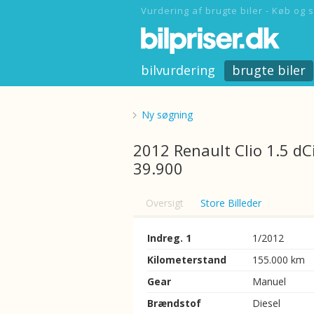
Vurdering af brugte biler - Køb og s
bilvurdering
brugte biler
Ny søgning
2012 Renault Clio 1.5 dC
39.900
Oversigt
Store Billeder
Indreg. 1
1/2012
Kilometerstand
155.000 km
Gear
Manuel
Brændstof
Diesel