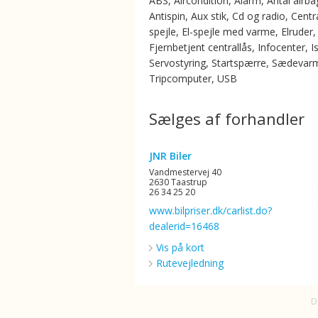
ABS, Aircondition, Alarm, Antal airba
Antispin, Aux stik, Cd og radio, Centra
spejle, El-spejle med varme, Elruder,
Fjernbetjent centrallås, Infocenter, Is
Servostyring, Startspærre, Sædevar
Tripcomputer, USB
Sælges af forhandler
JNR Biler
Vandmestervej 40
2630 Taastrup
26 34 25 20
www.bilpriser.dk/carlist.do?
dealerid=16468
Vis på kort
Rutevejledning
D