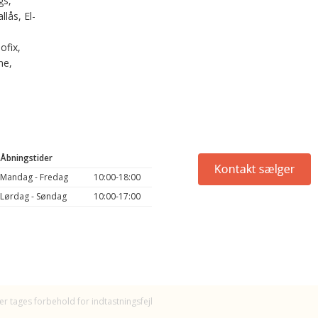
gs,
llås, El-
ofix,
me,
Åbningstider
Mandag - Fredag
10:00-18:00
Lørdag - Søndag
10:00-17:00
er tages forbehold for indtastningsfejl