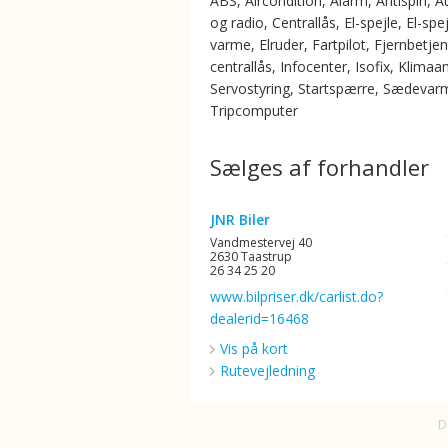
ABS, Aircondition, Alarm, Antispin, Au
og radio, Centrallås, El-spejle, El-sp
varme, Elruder, Fartpilot, Fjernbetjen
centrallås, Infocenter, Isofix, Klimaa
Servostyring, Startspærre, Sædevar
Tripcomputer
Sælges af forhandler
JNR Biler
Vandmestervej 40
2630 Taastrup
26 34 25 20
www.bilpriser.dk/carlist.do?
dealerid=16468
Vis på kort
Rutevejledning
D