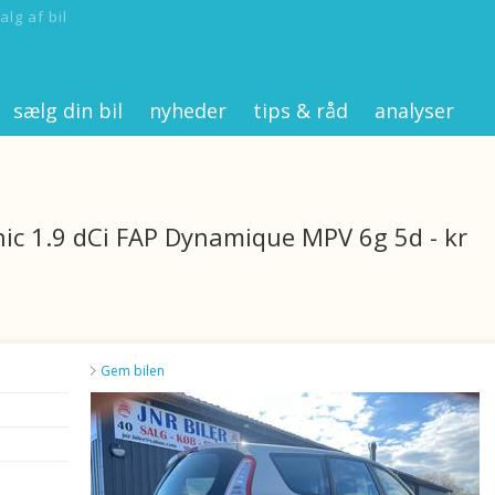
alg af bil
sælg din bil
nyheder
tips & råd
analyser
ic 1.9 dCi FAP Dynamique MPV 6g 5d - kr
Gem bilen