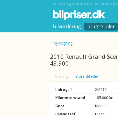
Vurdering af brugte biler - Køb og s
bilvurdering
brugte biler
Ny søgning
2010 Renault Grand Scén
49.900
Oversigt
Store Billeder
Indreg. 1
2/2010
Kilometerstand
185.000 km
Gear
Manuel
Brændstof
Diesel