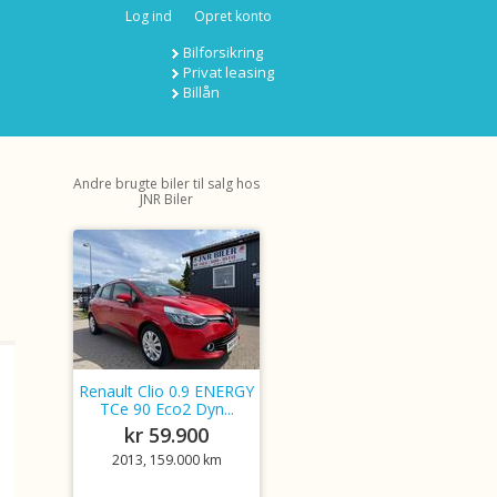
Log ind
Opret konto
Bilforsikring
Privat leasing
Billån
Andre brugte biler til salg hos
JNR Biler
Renault Clio 0.9 ENERGY
TCe 90 Eco2 Dyn...
kr 59.900
2013, 159.000 km