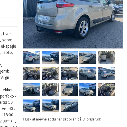
, træk,
, servo,
 el-spejle
 isofix,
e,
jernb.
Vi gir
r lækker
perfekt--
altid 50-
rvej 40 .
 - 18:00
Husk at nævne at du har set bilen på Bilpriser.dk
:00"">, ,