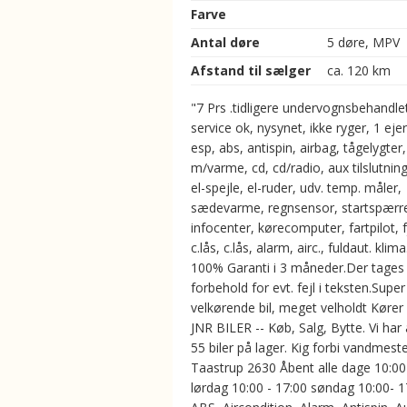
Farve
Antal døre
5 døre, MPV
Afstand til sælger
ca. 120 km
"7 Prs .tidligere undervognsbehandlet
service ok, nysynet, ikke ryger, 1 ejer
esp, abs, antispin, airbag, tågelygter,
m/varme, cd, cd/radio, aux tilslutning,
el-spejle, el-ruder, udv. temp. måler,
sædevarme, regnsensor, startspærr
infocenter, kørecomputer, fartpilot, f
c.lås, c.lås, alarm, airc., fuldaut. klima.
100% Garanti i 3 måneder.Der tages
forbehold for evt. fejl i teksten.Supe
velkørende bil, meget velholdt Kører 
JNR BILER -- Køb, Salg, Bytte. Vi har 
55 biler på lager. Kig forbi vandmeste
Taastrup 2630 Åbent alle dage 10:00
lørdag 10:00 - 17:00 søndag 10:00- 17