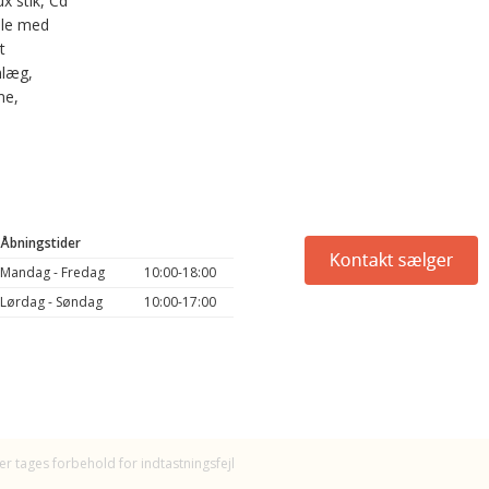
x stik, Cd
ejle med
t
nlæg,
me,
Åbningstider
Mandag - Fredag
10:00-18:00
Lørdag - Søndag
10:00-17:00
er tages forbehold for indtastningsfejl