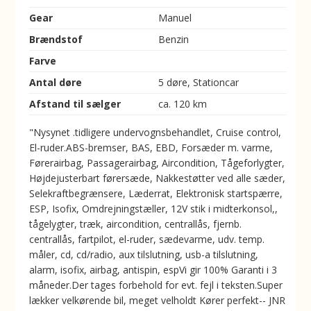
Gear
Manuel
Brændstof
Benzin
Farve
Antal døre
5 døre, Stationcar
Afstand til sælger
ca. 120 km
"Nysynet .tidligere undervognsbehandlet, Cruise control,
El-ruder.ABS-bremser, BAS, EBD, Forsæder m. varme,
Førerairbag, Passagerairbag, Aircondition, Tågeforlygter,
Højdejusterbart førersæde, Nakkestøtter ved alle sæder,
Selekraftbegrænsere, Læderrat, Elektronisk startspærre,
ESP, Isofix, Omdrejningstæller, 12V stik i midterkonsol,,
tågelygter, træk, aircondition, centrallås, fjernb.
centrallås, fartpilot, el-ruder, sædevarme, udv. temp.
måler, cd, cd/radio, aux tilslutning, usb-a tilslutning,
alarm, isofix, airbag, antispin, espVi gir 100% Garanti i 3
måneder.Der tages forbehold for evt. fejl i teksten.Super
lækker velkørende bil, meget velholdt Kører perfekt-- JNR