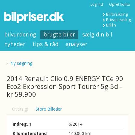
Log ind
Opret konto
Bilforsikring
Privat leasing
Billån
bilvurdering
brugte biler
sælg din bil
nyheder
tips & råd
analyser
Ny søgning
2014 Renault Clio 0.9 ENERGY TCe 90
Eco2 Expression Sport Tourer 5g 5d -
kr 59.900
Oversigt
Store Billeder
Indreg. 1
6/2014
Kilometerstand
140.000 km