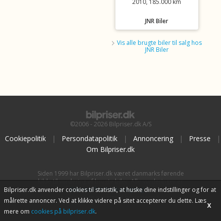
2010, 185.000 km
JNR Biler
Vis alle brugte biler til salg hos
JNR Biler
©2006 - 2026 Bilpriser.dk A/S
Cookiepolitik
|
Persondatapolitik
|
Annoncering
|
Presse
|
Om Bilpriser.dk
Siden 1999 har Bilpriser.dk været danmarks førende
kilde til vurdering af brugte biler. Alle vurderinger er
baseret på
BilpriserPro Prisberegning
, bilbranchens
Bilpriser.dk anvender cookies til statistik, at huske dine indstillinger og for at
uafhængige værktøj til bilvurdering.
målrette annoncer. Ved at klikke videre på sitet accepterer du dette. Læs
X
mere om
cookies på bilpriser.dk
.