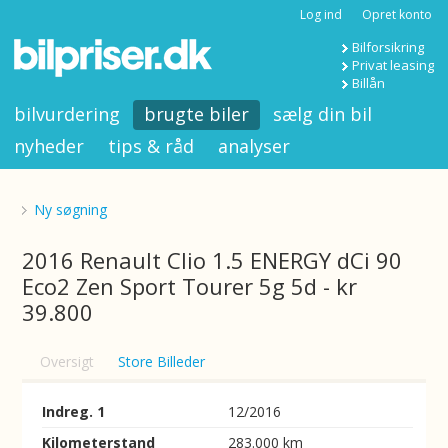
Log ind
Opret konto
Bilforsikring
Privat leasing
Billån
bilvurdering
brugte biler
sælg din bil
nyheder
tips & råd
analyser
Ny søgning
2016 Renault Clio 1.5 ENERGY dCi 90
Eco2 Zen Sport Tourer 5g 5d - kr
39.800
Oversigt
Store Billeder
Indreg. 1
12/2016
Kilometerstand
283.000 km