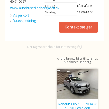
60 91 00 67
Lørdag
Efter aftale
www.autohusetlindbergkoch.dk
Søndag
11:00-14:00
Vis på kort
Rutevejledning
Der tages forbehold for indtastningsfejl
Andre brugte biler til salg hos
Autohuset Lindberg
Renault Clio 1.5 ENERGY
dCi 90 Eco2 Zen