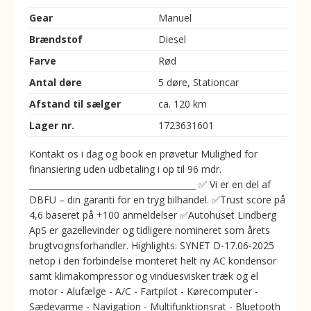
Gear
Manuel
Brændstof
Diesel
Farve
Rød
Antal døre
5 døre, Stationcar
Afstand til sælger
ca. 120 km
Lager nr.
1723631601
Kontakt os i dag og book en prøvetur Mulighed for
finansiering uden udbetaling i op til 96 mdr.
________________________________________ ✅ Vi er en del af
DBFU – din garanti for en tryg bilhandel. ✅Trust score på
4,6 baseret på +100 anmeldelser ✅Autohuset Lindberg
ApS er gazellevinder og tidligere nomineret som årets
brugtvognsforhandler. Highlights: SYNET D-17.06-2025
netop i den forbindelse monteret helt ny AC kondensor
samt klimakompressor og vinduesvisker træk og el
motor - Alufælge - A/C - Fartpilot - Kørecomputer -
Sædevarme - Navigation - Multifunktionsrat - Bluetooth