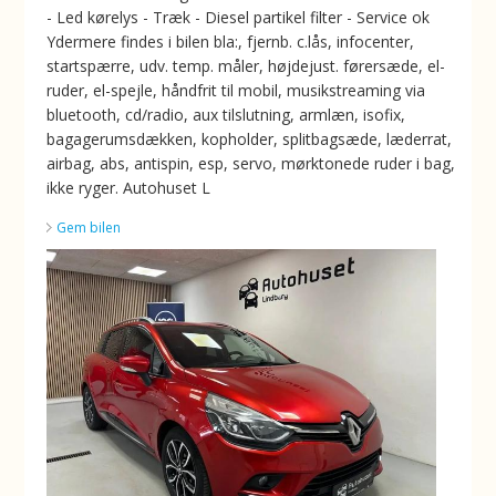
- Led kørelys - Træk - Diesel partikel filter - Service ok
Ydermere findes i bilen bla:, fjernb. c.lås, infocenter,
startspærre, udv. temp. måler, højdejust. førersæde, el-
ruder, el-spejle, håndfrit til mobil, musikstreaming via
bluetooth, cd/radio, aux tilslutning, armlæn, isofix,
bagagerumsdækken, kopholder, splitbagsæde, læderrat,
airbag, abs, antispin, esp, servo, mørktonede ruder i bag,
ikke ryger. Autohuset L
Gem bilen