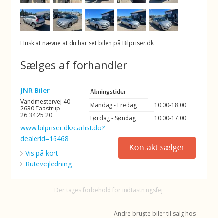
Husk at nævne at du har set bilen på Bilpriser.dk
Sælges af forhandler
JNR Biler
Åbningstider
Vandmestervej 40
Mandag - Fredag
10:00-18:00
2630 Taastrup
26 34 25 20
Lørdag - Søndag
10:00-17:00
www.bilpriser.dk/carlist.do?
dealerid=16468
Vis på kort
Rutevejledning
Der tages forbehold for indtastningsfejl
Andre brugte biler til salg hos