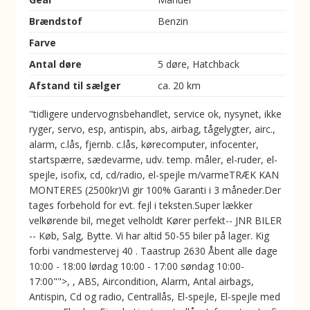
Brændstof
Benzin
Farve
Antal døre
5 døre, Hatchback
Afstand til sælger
ca. 20 km
"tidligere undervognsbehandlet, service ok, nysynet, ikke
ryger, servo, esp, antispin, abs, airbag, tågelygter, airc.,
alarm, c.lås, fjernb. c.lås, kørecomputer, infocenter,
startspærre, sædevarme, udv. temp. måler, el-ruder, el-
spejle, isofix, cd, cd/radio, el-spejle m/varmeTRÆK KAN
MONTERES (2500kr)Vi gir 100% Garanti i 3 måneder.Der
tages forbehold for evt. fejl i teksten.Super lækker
velkørende bil, meget velholdt Kører perfekt-- JNR BILER
-- Køb, Salg, Bytte. Vi har altid 50-55 biler på lager. Kig
forbi vandmestervej 40 . Taastrup 2630 Åbent alle dage
10:00 - 18:00 lørdag 10:00 - 17:00 søndag 10:00-
17:00"">, , ABS, Aircondition, Alarm, Antal airbags,
Antispin, Cd og radio, Centrallås, El-spejle, El-spejle med