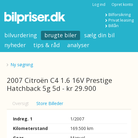
Log ind
Opret konto
Bilforsikring
Privat leasing
Billån
bilvurdering
brugte biler
sælg din bil
nyheder
tips & råd
analyser
Ny søgning
2007 Citroën C4 1.6 16V Prestige
Hatchback 5g 5d - kr 29.900
Oversigt
Store Billeder
Indreg. 1
1/2007
Kilometerstand
169.500 km
Gear
Manuel