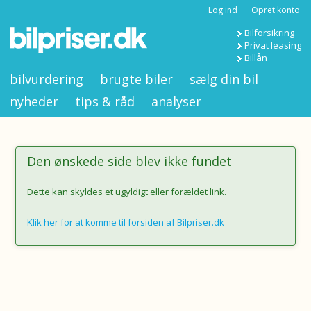
Log ind
Opret konto
Bilforsikring
Privat leasing
Billån
bilvurdering
brugte biler
sælg din bil
nyheder
tips & råd
analyser
Den ønskede side blev ikke fundet
Dette kan skyldes et ugyldigt eller forældet link.
Klik her for at komme til forsiden af Bilpriser.dk