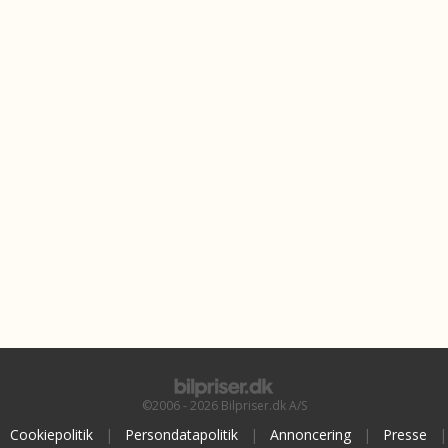
©2006 - 2026 Bilpriser.dk A/S
Cookiepolitik
|
Persondatapolitik
|
Annoncering
|
Presse
|