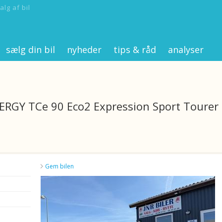
alg af bil
sælg din bil
nyheder
tips & råd
analyser
NERGY TCe 90 Eco2 Expression Sport Tourer
Gem bilen