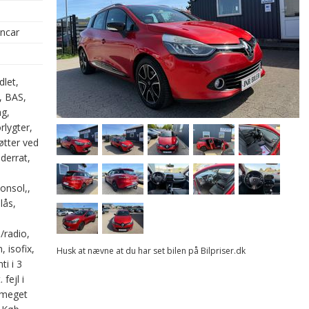
oncar
dlet,
, BAS,
g,
rlygter,
øtter ved
derrat,
onsol,,
lås,
/radio,
, isofix,
Husk at nævne at du har set bilen på Bilpriser.dk
ti i 3
fejl i
, meget