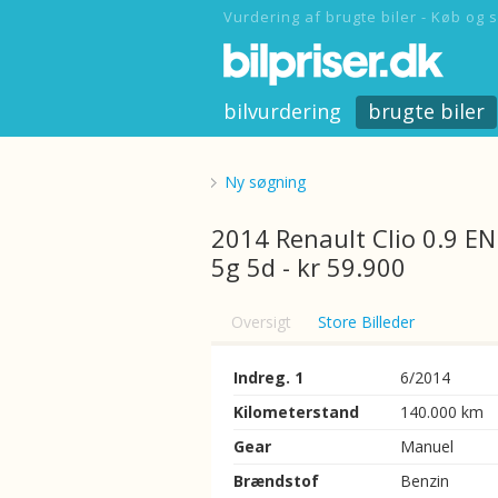
Vurdering af brugte biler - Køb og s
bilvurdering
brugte biler
Ny søgning
2014 Renault Clio 0.9 E
5g 5d - kr 59.900
Oversigt
Store Billeder
Indreg. 1
6/2014
Kilometerstand
140.000 km
Gear
Manuel
Brændstof
Benzin