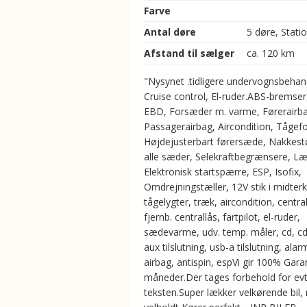
Farve
Antal døre
5 døre, Stati
Afstand til sælger
ca. 120 km
"Nysynet .tidligere undervognsbehan
Cruise control, El-ruder.ABS-bremser
EBD, Forsæder m. varme, Førerairba
Passagerairbag, Aircondition, Tågefo
Højdejusterbart førersæde, Nakkest
alle sæder, Selekraftbegrænsere, Læ
Elektronisk startspærre, ESP, Isofix,
Omdrejningstæller, 12V stik i midterk
tågelygter, træk, aircondition, central
fjernb. centrallås, fartpilot, el-ruder,
sædevarme, udv. temp. måler, cd, cd
aux tilslutning, usb-a tilslutning, alarm
airbag, antispin, espVi gir 100% Garan
måneder.Der tages forbehold for evt. 
teksten.Super lækker velkørende bil