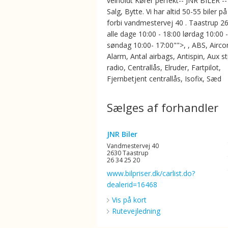
velholdt Kører perfekt-- JNR BILER --
Salg, Bytte. Vi har altid 50-55 biler på
forbi vandmestervej 40 . Taastrup 2
alle dage 10:00 - 18:00 lørdag 10:00 
søndag 10:00- 17:00"">, , ABS, Aircon
Alarm, Antal airbags, Antispin, Aux st
radio, Centrallås, Elruder, Fartpilot,
Fjernbetjent centrallås, Isofix, Sæd
Sælges af forhandler
JNR Biler
Vandmestervej 40
2630 Taastrup
26 34 25 20
www.bilpriser.dk/carlist.do?
dealerid=16468
Vis på kort
Rutevejledning