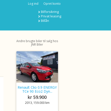
Log ind
Opret konto
Bilforsikring
Privat leasing
Billån
Andre brugte biler til salg hos
JNR Biler
Renault Clio 0.9 ENERGY
TCe 90 Eco2 Dyn...
kr 59.900
2013, 159.000 km