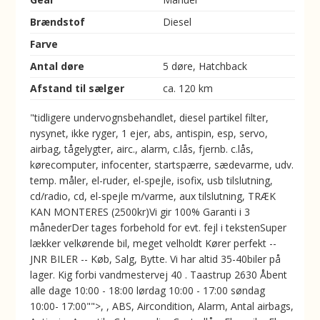
Brændstof
Diesel
Farve
Antal døre
5 døre, Hatchback
Afstand til sælger
ca. 120 km
"tidligere undervognsbehandlet, diesel partikel filter,
nysynet, ikke ryger, 1 ejer, abs, antispin, esp, servo,
airbag, tågelygter, airc., alarm, c.lås, fjernb. c.lås,
kørecomputer, infocenter, startspærre, sædevarme, udv.
temp. måler, el-ruder, el-spejle, isofix, usb tilslutning,
cd/radio, cd, el-spejle m/varme, aux tilslutning, TRÆK
KAN MONTERES (2500kr)Vi gir 100% Garanti i 3
månederDer tages forbehold for evt. fejl i tekstenSuper
lækker velkørende bil, meget velholdt Kører perfekt --
JNR BILER -- Køb, Salg, Bytte. Vi har altid 35-40biler på
lager. Kig forbi vandmestervej 40 . Taastrup 2630 Åbent
alle dage 10:00 - 18:00 lørdag 10:00 - 17:00 søndag
10:00- 17:00"">, , ABS, Aircondition, Alarm, Antal airbags,