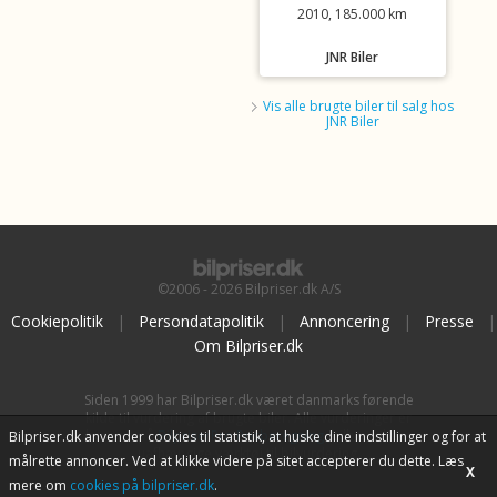
2010, 185.000 km
JNR Biler
Vis alle brugte biler til salg hos
JNR Biler
©2006 - 2026 Bilpriser.dk A/S
Cookiepolitik
|
Persondatapolitik
|
Annoncering
|
Presse
|
Om Bilpriser.dk
Siden 1999 har Bilpriser.dk været danmarks førende
kilde til vurdering af brugte biler. Alle vurderinger er
baseret på
BilpriserPro Prisberegning
, bilbranchens
Bilpriser.dk anvender cookies til statistik, at huske dine indstillinger og for at
uafhængige værktøj til bilvurdering.
målrette annoncer. Ved at klikke videre på sitet accepterer du dette. Læs
X
mere om
cookies på bilpriser.dk
.