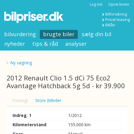
Log ind
Opret konto
Bilforsikring
Privat leasing
Billån
bilvurdering
brugte biler
sælg din bil
nyheder
tips & råd
analyser
Ny søgning
2012 Renault Clio 1.5 dCi 75 Eco2
Avantage Hatchback 5g 5d - kr 39.900
Oversigt
Store Billeder
Indreg. 1
1/2012
Kilometerstand
155.000 km
Gear
Manuel