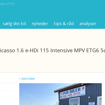
alg af bil
sælg din bil
nyheder
tips & råd
analyser
icasso 1.6 e-HDi 115 Intensive MPV ETG6 5
Gem bilen