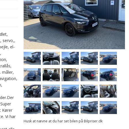
dlet,
k, servo,,
jle, el-
,
ion,
rallås,
p. måler,
avigation,
m,
eder.Der
n.Super
t Kører
e. Vi har
Husk at nævne at du har set bilen på Bilpriser.dk