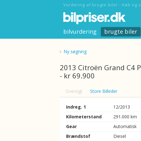
Vurdering af brugte biler - Køb og s
bilvurdering
brugte biler
Ny søgning
2013 Citroën Grand C4 P
- kr 69.900
Oversigt
Store Billeder
Indreg. 1
12/2013
Kilometerstand
291.000 km
Gear
Automatisk
Brændstof
Diesel