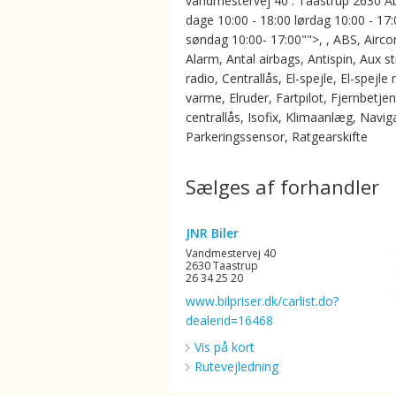
vandmestervej 40 . Taastrup 2630 Åb
dage 10:00 - 18:00 lørdag 10:00 - 17
søndag 10:00- 17:00"">, , ABS, Aircon
Alarm, Antal airbags, Antispin, Aux st
radio, Centrallås, El-spejle, El-spejle
varme, Elruder, Fartpilot, Fjernbetjen
centrallås, Isofix, Klimaanlæg, Navig
Parkeringssensor, Ratgearskifte
Sælges af forhandler
JNR Biler
Vandmestervej 40
2630 Taastrup
26 34 25 20
www.bilpriser.dk/carlist.do?
dealerid=16468
Vis på kort
Rutevejledning