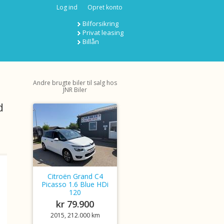
Log ind
Opret konto
Bilforsikring
Privat leasing
Billån
Andre brugte biler til salg hos
JNR Biler
d
Citroën Grand C4
Picasso 1.6 Blue HDi
120
kr 79.900
2015, 212.000 km