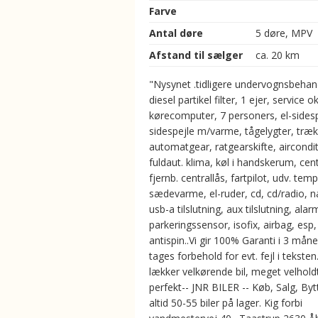
Farve
Antal døre
5 døre, MPV
Afstand til sælger
ca. 20 km
"Nysynet .tidligere undervognsbehan
diesel partikel filter, 1 ejer, service o
kørecomputer, 7 personers, el-sidespe
sidespejle m/varme, tågelygter, træk
automatgear, ratgearskifte, aircondit
fuldaut. klima, køl i handskerum, cent
fjernb. centrallås, fartpilot, udv. tem
sædevarme, el-ruder, cd, cd/radio, n
usb-a tilslutning, aux tilslutning, alar
parkeringssensor, isofix, airbag, esp,
antispin..Vi gir 100% Garanti i 3 mån
tages forbehold for evt. fejl i tekste
lækker velkørende bil, meget velhold
perfekt-- JNR BILER -- Køb, Salg, Bytt
altid 50-55 biler på lager. Kig forbi