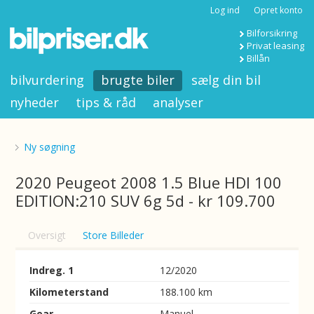
Log ind
Opret konto
Bilforsikring
Privat leasing
Billån
bilvurdering
brugte biler
sælg din bil
nyheder
tips & råd
analyser
Ny søgning
2020 Peugeot 2008 1.5 Blue HDI 100
EDITION:210 SUV 6g 5d - kr 109.700
Oversigt
Store Billeder
Indreg. 1
12/2020
Kilometerstand
188.100 km
Gear
Manuel