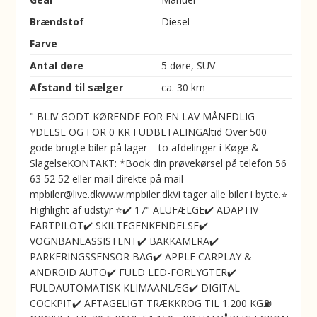
Brændstof
Diesel
Farve
Antal døre
5 døre, SUV
Afstand til sælger
ca. 30 km
" BLIV GODT KØRENDE FOR EN LAV MÅNEDLIG
YDELSE OG FOR 0 KR I UDBETALINGAltid Over 500
gode brugte biler på lager – to afdelinger i Køge &
SlagelseKONTAKT: *Book din prøvekørsel på telefon 56
63 52 52 eller mail direkte på mail -
mpbiler@live.dkwww.mpbiler.dkVi tager alle biler i bytte.⭐
Highlight af udstyr ⭐✔️ 17" ALUFÆLGE✔️ ADAPTIV
FARTPILOT✔️ SKILTEGENKENDELSE✔️
VOGNBANEASSISTENT✔️ BAKKAMERA✔️
PARKERINGSSENSOR BAG✔️ APPLE CARPLAY &
ANDROID AUTO✔️ FULD LED-FORLYGTER✔️
FULDAUTOMATISK KLIMAANLÆG✔️ DIGITAL
COCKPIT✔️ AFTAGELIGT TRÆKKROG TIL 1.200 KG⛽️