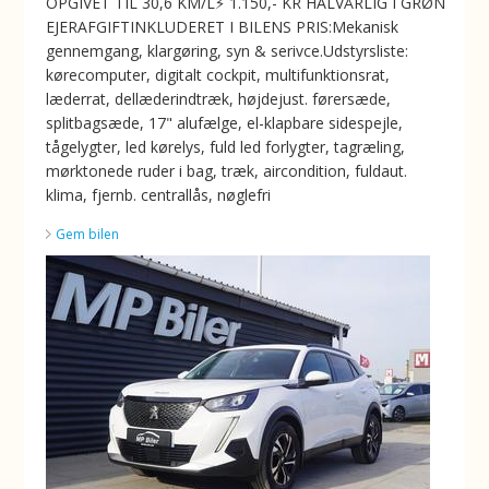
OPGIVET TIL 30,6 KM/L⚡️ 1.150,- KR HALVÅRLIG I GRØN
EJERAFGIFTINKLUDERET I BILENS PRIS:Mekanisk
gennemgang, klargøring, syn & serivce.Udstyrsliste:
kørecomputer, digitalt cockpit, multifunktionsrat,
læderrat, dellæderindtræk, højdejust. førersæde,
splitbagsæde, 17" alufælge, el-klapbare sidespejle,
tågelygter, led kørelys, fuld led forlygter, tagræling,
mørktonede ruder i bag, træk, aircondition, fuldaut.
klima, fjernb. centrallås, nøglefri
Gem bilen