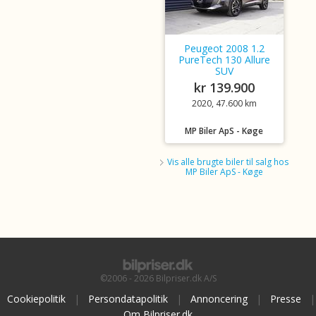
Peugeot 2008 1.2
PureTech 130 Allure
SUV
kr 139.900
2020, 47.600 km
MP Biler ApS - Køge
Vis alle brugte biler til salg hos
MP Biler ApS - Køge
©2006 - 2026 Bilpriser.dk A/S
Cookiepolitik
|
Persondatapolitik
|
Annoncering
|
Presse
|
Om Bilpriser.dk