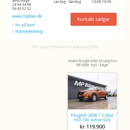
4600 Køge
Lørdag - Søndag
10:00-16:00
24 94 34 68
56 63 52 52
www.mpbiler.dk
Vis på kort
Rutevejledning
Der tages forbehold for indtastningsfejl
Andre brugte biler til salg hos
MP Biler ApS - Køge
Peugeot 2008 1.5 Blue
HDI 100 Active SUV
kr 119.900