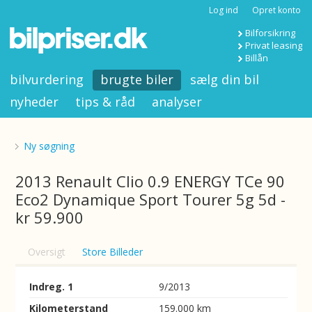
Log ind
Opret konto
Bilforsikring
Privat leasing
Billån
bilvurdering
brugte biler
sælg din bil
nyheder
tips & råd
analyser
Ny søgning
2013 Renault Clio 0.9 ENERGY TCe 90
Eco2 Dynamique Sport Tourer 5g 5d -
kr 59.900
Oversigt
Store Billeder
Indreg. 1
9/2013
Kilometerstand
159.000 km