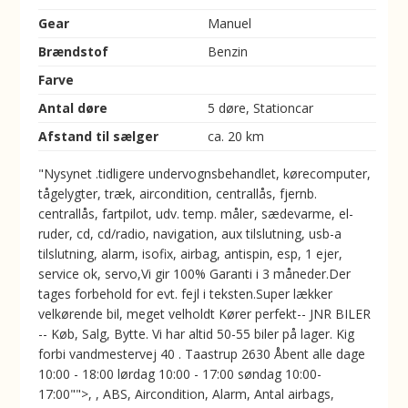
Gear
Manuel
Brændstof
Benzin
Farve
Antal døre
5 døre, Stationcar
Afstand til sælger
ca. 20 km
"Nysynet .tidligere undervognsbehandlet, kørecomputer,
tågelygter, træk, aircondition, centrallås, fjernb.
centrallås, fartpilot, udv. temp. måler, sædevarme, el-
ruder, cd, cd/radio, navigation, aux tilslutning, usb-a
tilslutning, alarm, isofix, airbag, antispin, esp, 1 ejer,
service ok, servo,Vi gir 100% Garanti i 3 måneder.Der
tages forbehold for evt. fejl i teksten.Super lækker
velkørende bil, meget velholdt Kører perfekt-- JNR BILER
-- Køb, Salg, Bytte. Vi har altid 50-55 biler på lager. Kig
forbi vandmestervej 40 . Taastrup 2630 Åbent alle dage
10:00 - 18:00 lørdag 10:00 - 17:00 søndag 10:00-
17:00"">, , ABS, Aircondition, Alarm, Antal airbags,