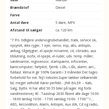
Brændstof
Diesel
Farve
Antal døre
5 døre, MPV
Afstand til sælger
ca. 120 km
"7 Prs .tidligere undervognsbehandlet, træk, service ok,
nysynet, ikke ryger, 1 ejer, servo, esp, abs, antispin,
airbag, tågelygter, el-spejle m/varme, cd, cd/radio, aux
tilslutning, isofix, el-spejle, el-ruder, udv. temp. måler,
sædevarme, regnsensor, startspærre, infocenter,
kørecomputer, fartpilot, fjernb. c.lås, c.lås, alarm, airc.,
fuldaut. klima.Vi gir 100% Garanti i 3 måneder.Der tages
forbehold for evt. fejl i teksten.Super lækker velkørende
bil, meget velholdt Kører perfekt-- JNR BILER -- Køb,
Salg, Bytte. Vi har altid 50-55 biler på lager. Kig forbi
vandmestervej 40 . Taastrup 2630 Åbent alle dage 10:00
- 18:00 lørdag 10:00 - 17:00 søndag 10:00- 17:00"">, ,
ABS, Aircondition, Alarm, Antispin, Aux stik, Cd og radio,