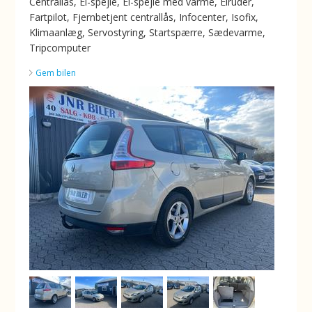
Centrallås, El-spejle, El-spejle med varme, Elruder,
Fartpilot, Fjernbetjent centrallås, Infocenter, Isofix,
Klimaanlæg, Servostyring, Startspærre, Sædevarme,
Tripcomputer
Gem bilen