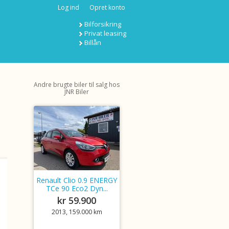
Log ind
Opret konto
Bilforsikring
Privat leasing
Billån
Andre brugte biler til salg hos
JNR Biler
Renault Clio 0.9 ENERGY
TCe 90 Eco2 Dyn...
kr 59.900
2013, 159.000 km