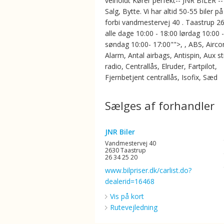
velholdt Kører perfekt-- JNR BILER --
Salg, Bytte. Vi har altid 50-55 biler på
forbi vandmestervej 40 . Taastrup 2
alle dage 10:00 - 18:00 lørdag 10:00 
søndag 10:00- 17:00"">, , ABS, Aircon
Alarm, Antal airbags, Antispin, Aux st
radio, Centrallås, Elruder, Fartpilot,
Fjernbetjent centrallås, Isofix, Sæd
Sælges af forhandler
JNR Biler
Vandmestervej 40
2630 Taastrup
26 34 25 20
www.bilpriser.dk/carlist.do?
dealerid=16468
Vis på kort
Rutevejledning