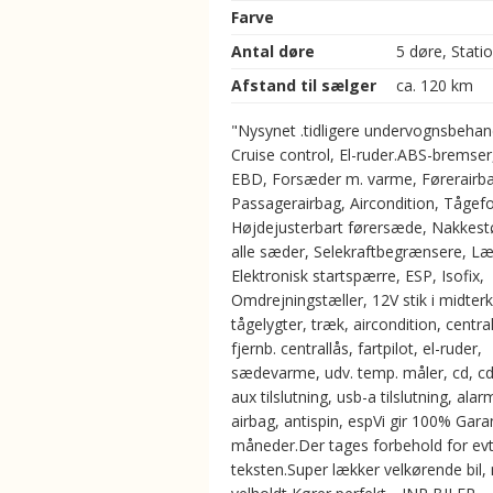
Farve
Antal døre
5 døre, Stati
Afstand til sælger
ca. 120 km
"Nysynet .tidligere undervognsbehan
Cruise control, El-ruder.ABS-bremser
EBD, Forsæder m. varme, Førerairba
Passagerairbag, Aircondition, Tågefo
Højdejusterbart førersæde, Nakkest
alle sæder, Selekraftbegrænsere, Læ
Elektronisk startspærre, ESP, Isofix,
Omdrejningstæller, 12V stik i midterk
tågelygter, træk, aircondition, central
fjernb. centrallås, fartpilot, el-ruder,
sædevarme, udv. temp. måler, cd, cd
aux tilslutning, usb-a tilslutning, alarm
airbag, antispin, espVi gir 100% Garan
måneder.Der tages forbehold for evt. 
teksten.Super lækker velkørende bil