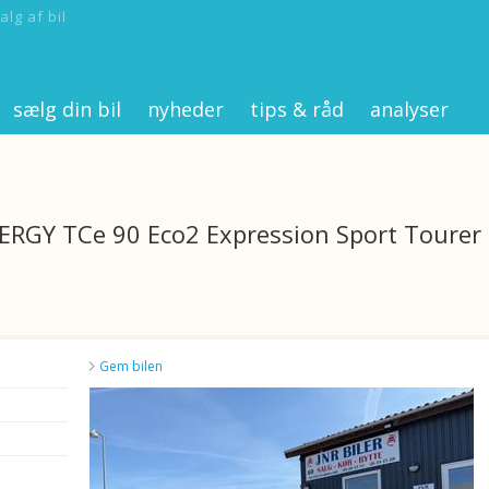
alg af bil
sælg din bil
nyheder
tips & råd
analyser
NERGY TCe 90 Eco2 Expression Sport Tourer
Gem bilen