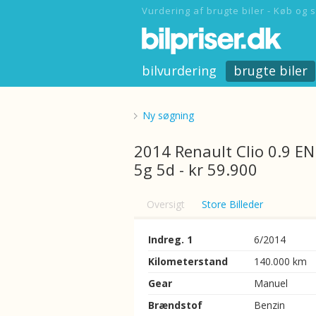
Vurdering af brugte biler - Køb og s
bilvurdering
brugte biler
Ny søgning
2014 Renault Clio 0.9 E
5g 5d - kr 59.900
Oversigt
Store Billeder
Indreg. 1
6/2014
Kilometerstand
140.000 km
Gear
Manuel
Brændstof
Benzin