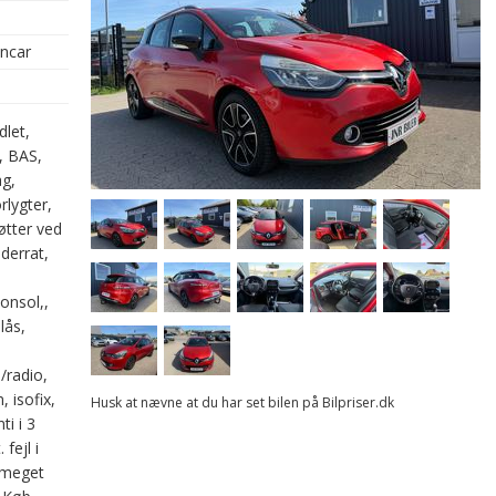
oncar
dlet,
, BAS,
g,
rlygter,
øtter ved
derrat,
onsol,,
lås,
/radio,
, isofix,
Husk at nævne at du har set bilen på Bilpriser.dk
ti i 3
fejl i
, meget