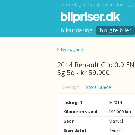
Vurdering af brugte biler - Køb og s
bilvurdering
brugte biler
Ny søgning
2014 Renault Clio 0.9 E
5g 5d - kr 59.900
Oversigt
Store Billeder
Indreg. 1
6/2014
Kilometerstand
140.000 km
Gear
Manuel
Brændstof
Benzin