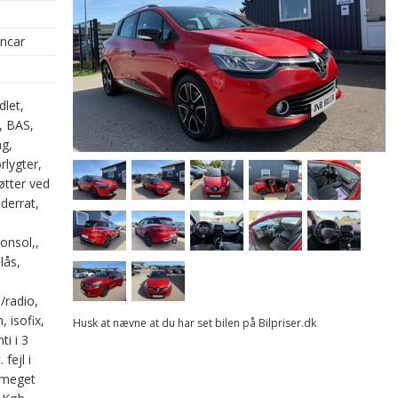
oncar
dlet,
, BAS,
g,
rlygter,
øtter ved
derrat,
onsol,,
lås,
/radio,
, isofix,
Husk at nævne at du har set bilen på Bilpriser.dk
ti i 3
fejl i
, meget