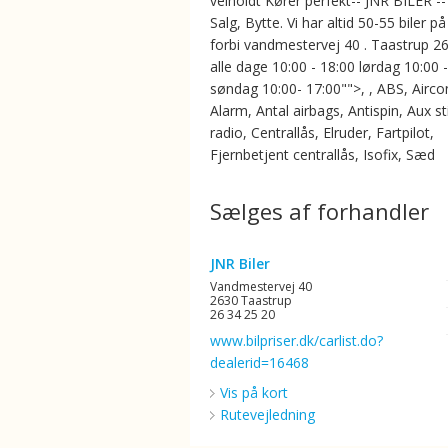
velholdt Kører perfekt-- JNR BILER --
Salg, Bytte. Vi har altid 50-55 biler på
forbi vandmestervej 40 . Taastrup 2
alle dage 10:00 - 18:00 lørdag 10:00 
søndag 10:00- 17:00"">, , ABS, Aircon
Alarm, Antal airbags, Antispin, Aux st
radio, Centrallås, Elruder, Fartpilot,
Fjernbetjent centrallås, Isofix, Sæd
Sælges af forhandler
JNR Biler
Vandmestervej 40
2630 Taastrup
26 34 25 20
www.bilpriser.dk/carlist.do?
dealerid=16468
Vis på kort
Rutevejledning