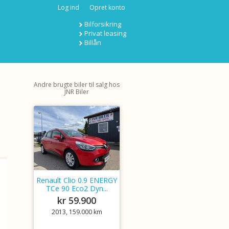
Log ind
Opret konto
Bilforsikring
Privat leasing
Billån
Andre brugte biler til salg hos
JNR Biler
Renault Clio 0.9 ENERGY
TCe 90 Eco2 Dyn...
kr 59.900
2013, 159.000 km