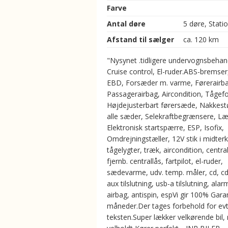
Farve
Antal døre
5 døre, Stati
Afstand til sælger
ca. 120 km
"Nysynet .tidligere undervognsbehan
Cruise control, El-ruder.ABS-bremser
EBD, Forsæder m. varme, Førerairba
Passagerairbag, Aircondition, Tågefo
Højdejusterbart førersæde, Nakkest
alle sæder, Selekraftbegrænsere, Læ
Elektronisk startspærre, ESP, Isofix,
Omdrejningstæller, 12V stik i midterk
tågelygter, træk, aircondition, central
fjernb. centrallås, fartpilot, el-ruder,
sædevarme, udv. temp. måler, cd, cd
aux tilslutning, usb-a tilslutning, alarm
airbag, antispin, espVi gir 100% Garan
måneder.Der tages forbehold for evt. 
teksten.Super lækker velkørende bil