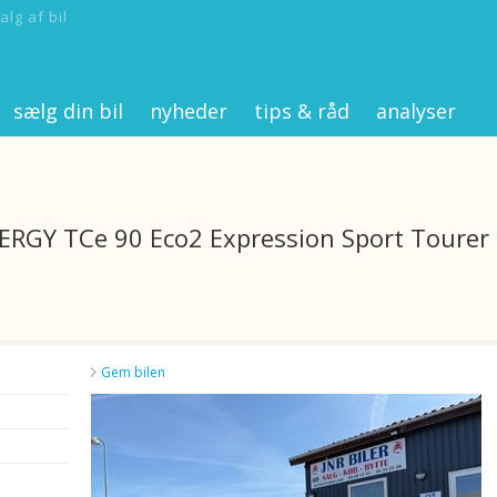
alg af bil
sælg din bil
nyheder
tips & råd
analyser
NERGY TCe 90 Eco2 Expression Sport Tourer
Gem bilen