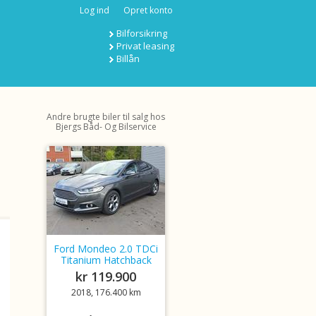
Log ind
Opret konto
Bilforsikring
Privat leasing
Billån
Andre brugte biler til salg hos
Bjergs Båd- Og Bilservice
Ford Mondeo 2.0 TDCi
Titanium Hatchback
kr 119.900
2018, 176.400 km