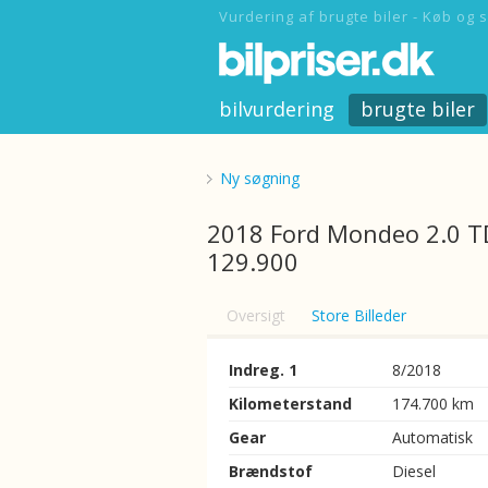
Vurdering af brugte biler - Køb og s
bilvurdering
brugte biler
Ny søgning
2018 Ford Mondeo 2.0 TD
129.900
Oversigt
Store Billeder
Indreg. 1
8/2018
Kilometerstand
174.700 km
Gear
Automatisk
Brændstof
Diesel