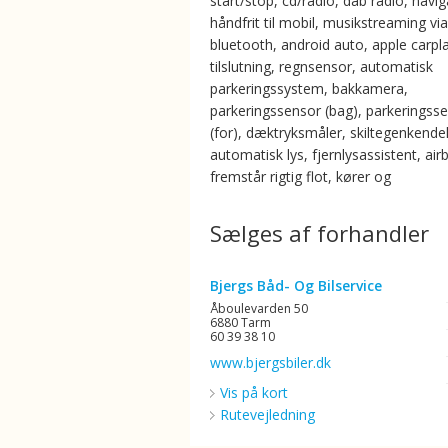
start/stop, cd/radio, dab radio, navig
håndfrit til mobil, musikstreaming via
bluetooth, android auto, apple carpl
tilslutning, regnsensor, automatisk
parkeringssystem, bakkamera,
parkeringssensor (bag), parkeringss
(for), dæktryksmåler, skiltegenkendels
automatisk lys, fjernlysassistent, air
fremstår rigtig flot, kører og
Sælges af forhandler
Bjergs Båd- Og Bilservice
Åboulevarden 50
6880 Tarm
60 39 38 10
www.bjergsbiler.dk
Vis på kort
Rutevejledning