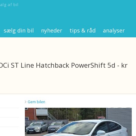
alg af bil
sælg din bil
nyheder
tips & råd
analyser
Ci ST Line Hatchback PowerShift 5d - kr
Gem bilen