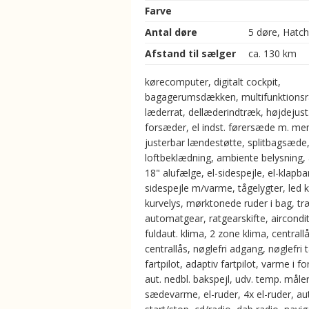
Farve
Antal døre
5 døre, Hatc
Afstand til sælger
ca. 130 km
kørecomputer, digitalt cockpit,
bagagerumsdækken, multifunktionsr
læderrat, dellæderindtræk, højdejust
forsæder, el indst. førersæde m. me
justerbar lændestøtte, splitbagsæde
loftbeklædning, ambiente belysning, 
18" alufælge, el-sidespejle, el-klapba
sidespejle m/varme, tågelygter, led k
kurvelys, mørktonede ruder i bag, tr
automatgear, ratgearskifte, aircondit
fuldaut. klima, 2 zone klima, centrallå
centrallås, nøglefri adgang, nøglefri
fartpilot, adaptiv fartpilot, varme i fo
aut. nedbl. bakspejl, udv. temp. måler
sædevarme, el-ruder, 4x el-ruder, a