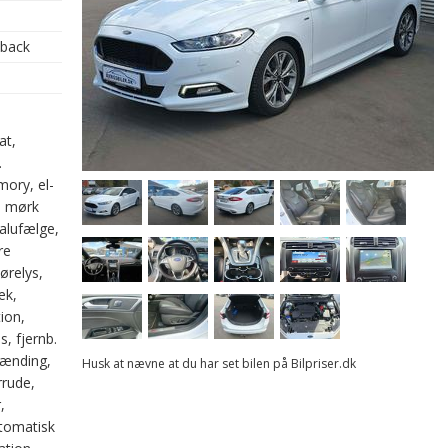
hback
at,
.
mory, el-
, mørk
alufælge,
re
ørelys,
æk,
ion,
s, fjernb.
 tænding,
Husk at nævne at du har set bilen på Bilpriser.dk
rrude,
,
utomatisk