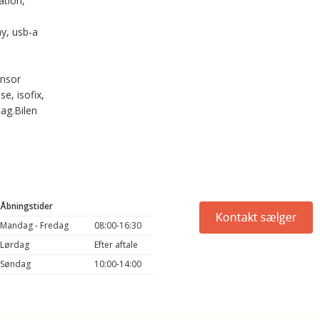
ation,
ay, usb-a
ensor
e, isofix,
bag.Bilen
Åbningstider
Mandag - Fredag
08:00-16:30
Lørdag
Efter aftale
Søndag
10:00-14:00