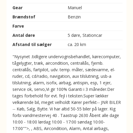
Gear
Manuel
Brændstof
Benzin
Farve
Antal døre
5 døre, Stationcar
Afstand til sælger
ca. 20 km
"Nysynet .tidligere undervognsbehandlet, kørecomputer,
tågelygter, træk, aircondition, centrallås, fjernb.
centrallås, fartpilot, udv. temp. måler, sædevarme, el-
ruder, cd, cd/radio, navigation, aux tilslutning, usb-a
tilslutning, alarm, isofix, airbag, antispin, esp, 1 ejer,
service ok, servo,Vi gir 100% Garanti i 3 måneder.Der
tages forbehold for evt. fejl i teksten.Super lækker
velkørende bil, meget velholdt Kører perfekt-- JNR BILER
-- Køb, Salg, Bytte. Vi har altid 50-55 biler på lager. Kig
forbi vandmestervej 40 . Taastrup 2630 Åbent alle dage
10:00 - 18:00 lørdag 10:00 - 17:00 søndag 10:00-
17:00"">, , ABS, Aircondition, Alarm, Antal airbags,