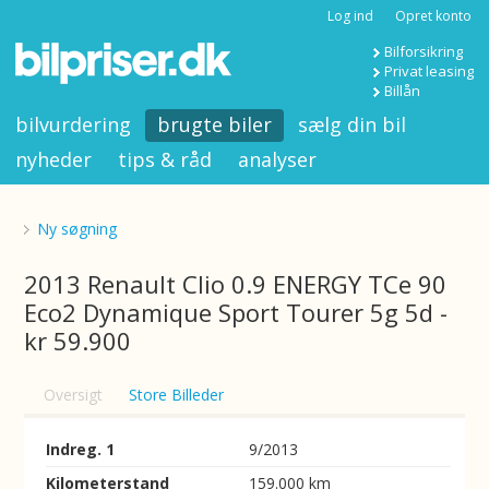
Log ind
Opret konto
Bilforsikring
Privat leasing
Billån
bilvurdering
brugte biler
sælg din bil
nyheder
tips & råd
analyser
Ny søgning
2013 Renault Clio 0.9 ENERGY TCe 90
Eco2 Dynamique Sport Tourer 5g 5d -
kr 59.900
Oversigt
Store Billeder
Indreg. 1
9/2013
Kilometerstand
159.000 km