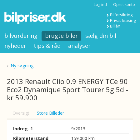
Log ind
Opret konto
Bilforsikring
Privat leasing
Billån
bilvurdering
brugte biler
sælg din bil
nyheder
tips & råd
analyser
Ny søgning
2013 Renault Clio 0.9 ENERGY TCe 90
Eco2 Dynamique Sport Tourer 5g 5d -
kr 59.900
Oversigt
Store Billeder
Indreg. 1
9/2013
Kilometerstand
159.000 km