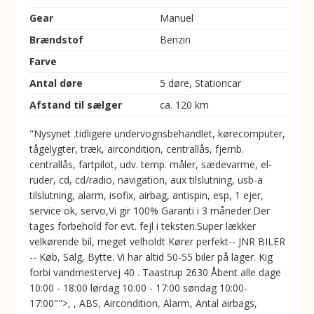
Gear
Manuel
Brændstof
Benzin
Farve
Antal døre
5 døre, Stationcar
Afstand til sælger
ca. 120 km
"Nysynet .tidligere undervognsbehandlet, kørecomputer,
tågelygter, træk, aircondition, centrallås, fjernb.
centrallås, fartpilot, udv. temp. måler, sædevarme, el-
ruder, cd, cd/radio, navigation, aux tilslutning, usb-a
tilslutning, alarm, isofix, airbag, antispin, esp, 1 ejer,
service ok, servo,Vi gir 100% Garanti i 3 måneder.Der
tages forbehold for evt. fejl i teksten.Super lækker
velkørende bil, meget velholdt Kører perfekt-- JNR BILER
-- Køb, Salg, Bytte. Vi har altid 50-55 biler på lager. Kig
forbi vandmestervej 40 . Taastrup 2630 Åbent alle dage
10:00 - 18:00 lørdag 10:00 - 17:00 søndag 10:00-
17:00"">, , ABS, Aircondition, Alarm, Antal airbags,