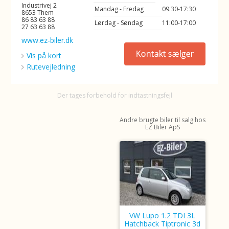
Industrivej 2
Mandag - Fredag
09:30-17:30
8653 Them
86 83 63 88
Lørdag - Søndag
11:00-17:00
27 63 63 88
www.ez-biler.dk
Vis på kort
Rutevejledning
Der tages forbehold for indtastningsfejl
Andre brugte biler til salg hos
EZ Biler ApS
VW Lupo 1.2 TDI 3L
Hatchback Tiptronic 3d