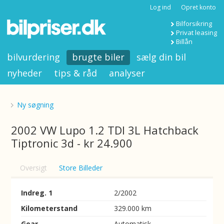
Log ind
Opret konto
Bilforsikring
Privat leasing
Billån
bilvurdering
brugte biler
sælg din bil
nyheder
tips & råd
analyser
Ny søgning
2002 VW Lupo 1.2 TDI 3L Hatchback
Tiptronic 3d - kr 24.900
Oversigt
Store Billeder
Indreg. 1
2/2002
Kilometerstand
329.000 km
Gear
Automatisk