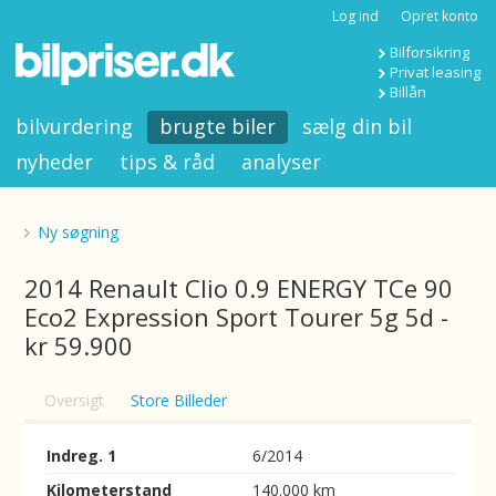
Log ind
Opret konto
Bilforsikring
Privat leasing
Billån
bilvurdering
brugte biler
sælg din bil
nyheder
tips & råd
analyser
Ny søgning
2014 Renault Clio 0.9 ENERGY TCe 90
Eco2 Expression Sport Tourer 5g 5d -
kr 59.900
Oversigt
Store Billeder
Indreg. 1
6/2014
Kilometerstand
140.000 km