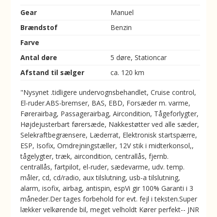
Gear
Manuel
Brændstof
Benzin
Farve
Antal døre
5 døre, Stationcar
Afstand til sælger
ca. 120 km
"Nysynet .tidligere undervognsbehandlet, Cruise control,
El-ruder.ABS-bremser, BAS, EBD, Forsæder m. varme,
Førerairbag, Passagerairbag, Aircondition, Tågeforlygter,
Højdejusterbart førersæde, Nakkestøtter ved alle sæder,
Selekraftbegrænsere, Læderrat, Elektronisk startspærre,
ESP, Isofix, Omdrejningstæller, 12V stik i midterkonsol,,
tågelygter, træk, aircondition, centrallås, fjernb.
centrallås, fartpilot, el-ruder, sædevarme, udv. temp.
måler, cd, cd/radio, aux tilslutning, usb-a tilslutning,
alarm, isofix, airbag, antispin, espVi gir 100% Garanti i 3
måneder.Der tages forbehold for evt. fejl i teksten.Super
lækker velkørende bil, meget velholdt Kører perfekt-- JNR