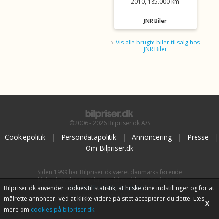
2010, 185.000 km
JNR Biler
Vis alle brugte biler til salg hos
JNR Biler
©2006 - 2026 Bilpriser.dk A/S
Cookiepolitik
|
Persondatapolitik
|
Annoncering
|
Presse
|
Om Bilpriser.dk
Siden 1999 har Bilpriser.dk været danmarks førende
kilde til vurdering af brugte biler. Alle vurderinger er
baseret på
BilpriserPro Prisberegning
, bilbranchens
Bilpriser.dk anvender cookies til statistik, at huske dine indstillinger og for at
uafhængige værktøj til bilvurdering.
målrette annoncer. Ved at klikke videre på sitet accepterer du dette. Læs
X
mere om
cookies på bilpriser.dk
.