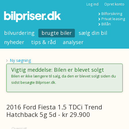
Log ind
Opret konto
Bilforsikring
Privat leasing
Billån
bilvurdering
brugte biler
sælg din bil
nyheder
tips & råd
analyser
Ny søgning
Vigtig meddelse: Bilen er blevet solgt
Bilen er ikke længere til salg, da den er blevet solgt siden du
sidst besøgte Bilpriser.dk.
2016 Ford Fiesta 1.5 TDCi Trend
Hatchback 5g 5d - kr 29.900
Oversigt