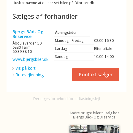
Husk at nævne at du har set bilen på Bilpriser.dk
Sælges af forhandler
Bjergs Båd- Og
Åbningstider
Bilservice
Mandag - Fredag
08:00-16:30
Åboulevarden 50
6880 Tarm
Lørdag
Efter aftale
60 39 38 10
Søndag
10:00-14:00
www.bjergsbiler.dk
Vis på kort
Rutevejledning
Der tages forbehold for indtastningsfejl
Andre brugte biler til salg hos
Bjergs Båd- Og Bilservice