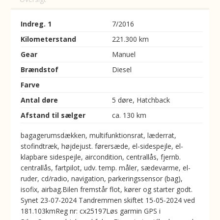
Indreg. 1
7/2016
Kilometerstand
221.300 km
Gear
Manuel
Brændstof
Diesel
Farve
Antal døre
5 døre, Hatchback
Afstand til sælger
ca. 130 km
bagagerumsdækken, multifunktionsrat, læderrat,
stofindtræk, højdejust. førersæde, el-sidespejle, el-
klapbare sidespejle, aircondition, centrallås, fjernb.
centrallås, fartpilot, udv. temp. måler, sædevarme, el-
ruder, cd/radio, navigation, parkeringssensor (bag),
isofix, airbag.Bilen fremstår flot, kører og starter godt.
Synet 23-07-2024 Tandremmen skiftet 15-05-2024 ved
181.103kmReg nr: cx25197Løs garmin GPS i