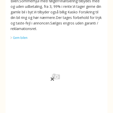
Bilen.Sommerhjul med følgerFinansiering tilbydes med
og uden udbetaling, fra 3, 99% i rente.Vi tager gerne din
gamle bil i byt.Vi tilbyder også billig Kasko Forsikring til
din bil ring og hør nærmere.Der tages forbehold for tryk
og taste-fejl i annoncen.Sælges engros uden garanti /
reklamationsret.
Gem bilen