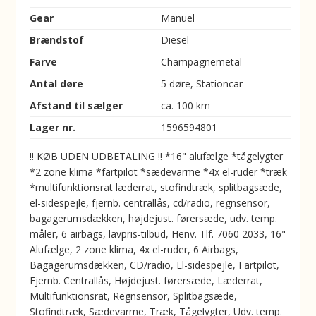
Gear
Manuel
Brændstof
Diesel
Farve
Champagnemetal
Antal døre
5 døre, Stationcar
Afstand til sælger
ca. 100 km
Lager nr.
1596594801
!! KØB UDEN UDBETALING !! *16" alufælge *tågelygter
*2 zone klima *fartpilot *sædevarme *4x el-ruder *træk
*multifunktionsrat læderrat, stofindtræk, splitbagsæde,
el-sidespejle, fjernb. centrallås, cd/radio, regnsensor,
bagagerumsdækken, højdejust. førersæde, udv. temp.
måler, 6 airbags, lavpris-tilbud, Henv. Tlf. 7060 2033, 16"
Alufælge, 2 zone klima, 4x el-ruder, 6 Airbags,
Bagagerumsdækken, CD/radio, El-sidespejle, Fartpilot,
Fjernb. Centrallås, Højdejust. førersæde, Læderrat,
Multifunktionsrat, Regnsensor, Splitbagsæde,
Stofindtræk, Sædevarme, Træk, Tågelygter, Udv. temp.