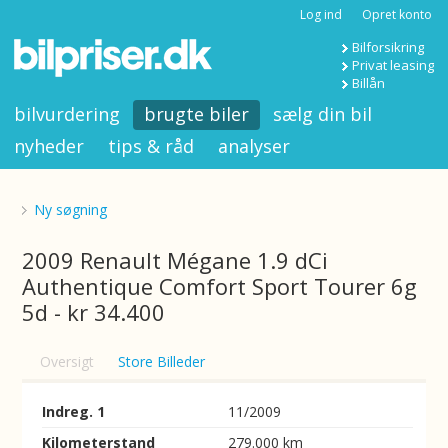
Log ind
Opret konto
Bilforsikring
Privat leasing
Billån
bilvurdering
brugte biler
sælg din bil
nyheder
tips & råd
analyser
Ny søgning
2009 Renault Mégane 1.9 dCi
Authentique Comfort Sport Tourer 6g
5d - kr 34.400
Oversigt
Store Billeder
Indreg. 1
11/2009
Kilometerstand
279.000 km