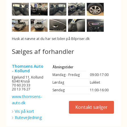
Husk at nævne at du har set bilen på Bilpriser.dk
Sælges af forhandler
Thomsens Auto
Åbningstider
- Kollund
Mandag - Fredag
09:00-17:00
Egelund 11, Kollund
6340 Kruså
Lørdag
Lukket
70 60 20 33
20 13 76 27
Søndag
11:00-16:00
www.thomsens-
auto.dk
Vis på kort
Rutevejledning