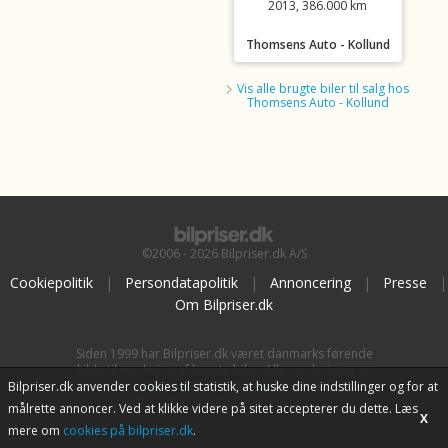
2013, 386.000 km
Thomsens Auto - Kollund
Vis alle brugte biler til salg hos
Thomsens Auto - Kollund
©2006 - 2026 Bilpriser.dk A/S
Cookiepolitik
|
Persondatapolitik
|
Annoncering
|
Presse
|
Om Bilpriser.dk
Siden 1999 har Bilpriser.dk været danmarks førende
kilde til vurdering af brugte biler. Alle vurderinger er
baseret på
BilpriserPro Prisberegning
, bilbranchens
Bilpriser.dk anvender cookies til statistik, at huske dine indstillinger og for at
uafhængige værktøj til bilvurdering.
målrette annoncer. Ved at klikke videre på sitet accepterer du dette. Læs
X
mere om
cookies på bilpriser.dk
.