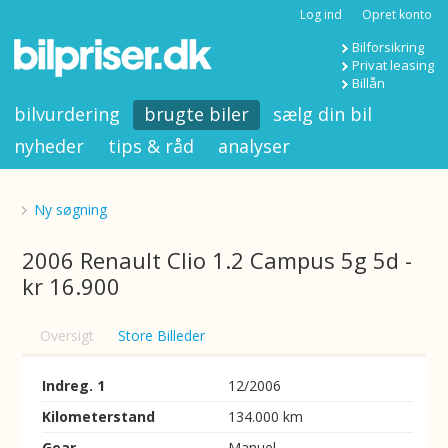
Log ind
Opret konto
Bilforsikring
Privat leasing
Billån
bilvurdering
brugte biler
sælg din bil
nyheder
tips & råd
analyser
Ny søgning
2006 Renault Clio 1.2 Campus 5g 5d -
kr 16.900
Oversigt
Store Billeder
Indreg. 1
12/2006
Kilometerstand
134.000 km
Gear
Manuel