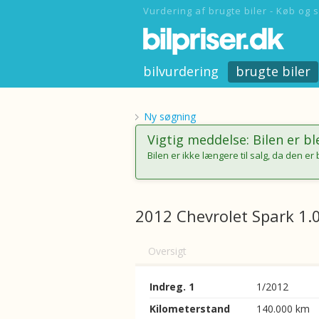
Vurdering af brugte biler - Køb og s
bilvurdering
brugte biler
Ny søgning
Vigtig meddelse: Bilen er bl
Bilen er ikke længere til salg, da den er 
2012 Chevrolet Spark 1.0
Oversigt
Indreg. 1
1/2012
Kilometerstand
140.000 km