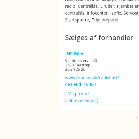
radio, Centrallås, Elruder, Fjernbetje
centrallås, Infocenter, Isofix, Servost
Startspærre, Tripcomputer
Sælges af forhandler
JNR Biler
Vandmestervej 40
2630 Taastrup
26 34 25 20
www.bilpriser.dk/carlist.do?
dealerid=16468
Vis på kort
Rutevejledning
D