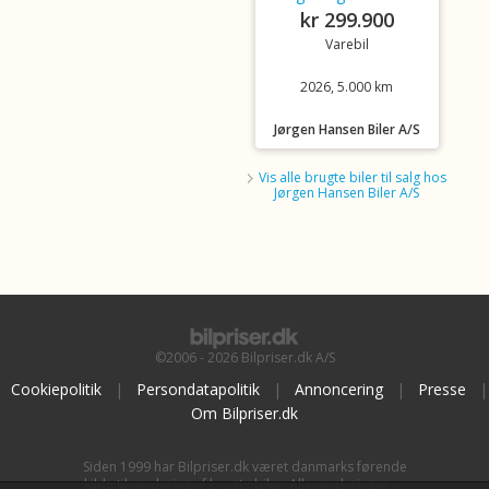
kr 299.900
Varebil
2026, 5.000 km
Jørgen Hansen Biler A/S
Vis alle brugte biler til salg hos
Jørgen Hansen Biler A/S
©2006 - 2026 Bilpriser.dk A/S
Cookiepolitik
|
Persondatapolitik
|
Annoncering
|
Presse
|
Om Bilpriser.dk
Siden 1999 har Bilpriser.dk været danmarks førende
kilde til vurdering af brugte biler. Alle vurderinger er