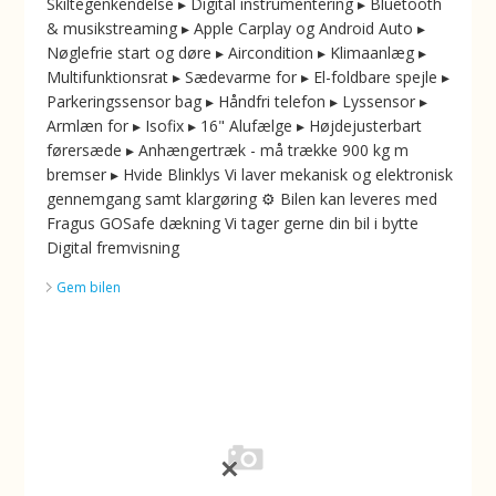
Skiltegenkendelse ▸ Digital instrumentering ▸ Bluetooth
& musikstreaming ▸ Apple Carplay og Android Auto ▸
Nøglefrie start og døre ▸ Aircondition ▸ Klimaanlæg ▸
Multifunktionsrat ▸ Sædevarme for ▸ El-foldbare spejle ▸
Parkeringssensor bag ▸ Håndfri telefon ▸ Lyssensor ▸
Armlæn for ▸ Isofix ▸ 16" Alufælge ▸ Højdejusterbart
førersæde ▸ Anhængertræk - må trække 900 kg m
bremser ▸ Hvide Blinklys Vi laver mekanisk og elektronisk
gennemgang samt klargøring ⚙️ Bilen kan leveres med
Fragus GOSafe dækning Vi tager gerne din bil i bytte
Digital fremvisning
Gem bilen