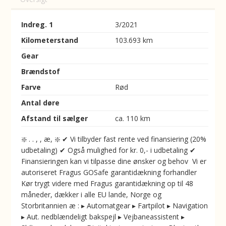
Indreg. 1
3/2021
Kilometerstand
103.693 km
Gear
Brændstof
Farve
Rød
Antal døre
Afstand til sælger
ca. 110 km
❇️ . . , , æ, ❇️ ✔ Vi tilbyder fast rente ved finansiering (20%
udbetaling) ✔ Også mulighed for kr. 0,- i udbetaling ✔
Finansieringen kan vi tilpasse dine ønsker og behov ️ Vi er
autoriseret Fragus GOSafe garantidækning forhandler
Kør trygt videre med Fragus garantidækning op til 48
måneder, dækker i alle EU lande, Norge og
Storbritannien æ : ▸ Automatgear ▸ Fartpilot ▸ Navigation
▸ Aut. nedblændeligt bakspejl ▸ Vejbaneassistent ▸