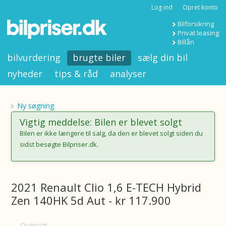
Log ind
Opret konto
Bilforsikring
Privat leasing
Billån
bilvurdering
brugte biler
sælg din bil
nyheder
tips & råd
analyser
Ny søgning
Vigtig meddelse: Bilen er blevet solgt
Bilen er ikke længere til salg, da den er blevet solgt siden du
sidst besøgte Bilpriser.dk.
2021 Renault Clio 1,6 E-TECH Hybrid
Zen 140HK 5d Aut - kr 117.900
Oversigt