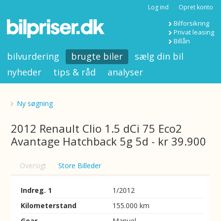
Log ind
Opret konto
Bilforsikring
Privat leasing
Billån
bilvurdering
brugte biler
sælg din bil
nyheder
tips & råd
analyser
Ny søgning
2012 Renault Clio 1.5 dCi 75 Eco2
Avantage Hatchback 5g 5d - kr 39.900
Oversigt
Store Billeder
Indreg. 1
1/2012
Kilometerstand
155.000 km
Gear
Manuel