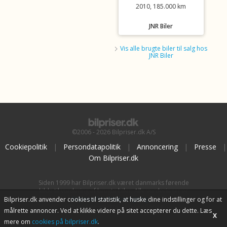
2010, 185.000 km
JNR Biler
Vis alle brugte biler til salg hos
JNR Biler
©2006 - 2026 Bilpriser.dk A/S
Cookiepolitik
|
Persondatapolitik
|
Annoncering
|
Presse
|
Om Bilpriser.dk
Siden 1999 har Bilpriser.dk været danmarks førende
kilde til vurdering af brugte biler. Alle vurderinger er
baseret på
BilpriserPro Prisberegning
, bilbranchens
Bilpriser.dk anvender cookies til statistik, at huske dine indstillinger og for at
uafhængige værktøj til bilvurdering.
målrette annoncer. Ved at klikke videre på sitet accepterer du dette. Læs
X
mere om
cookies på bilpriser.dk
.