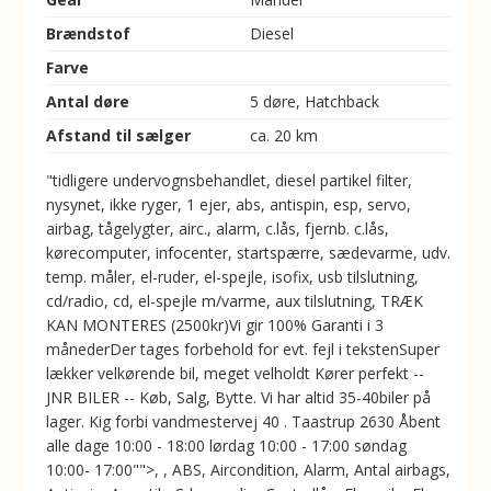
Brændstof
Diesel
Farve
Antal døre
5 døre, Hatchback
Afstand til sælger
ca. 20 km
"tidligere undervognsbehandlet, diesel partikel filter,
nysynet, ikke ryger, 1 ejer, abs, antispin, esp, servo,
airbag, tågelygter, airc., alarm, c.lås, fjernb. c.lås,
kørecomputer, infocenter, startspærre, sædevarme, udv.
temp. måler, el-ruder, el-spejle, isofix, usb tilslutning,
cd/radio, cd, el-spejle m/varme, aux tilslutning, TRÆK
KAN MONTERES (2500kr)Vi gir 100% Garanti i 3
månederDer tages forbehold for evt. fejl i tekstenSuper
lækker velkørende bil, meget velholdt Kører perfekt --
JNR BILER -- Køb, Salg, Bytte. Vi har altid 35-40biler på
lager. Kig forbi vandmestervej 40 . Taastrup 2630 Åbent
alle dage 10:00 - 18:00 lørdag 10:00 - 17:00 søndag
10:00- 17:00"">, , ABS, Aircondition, Alarm, Antal airbags,