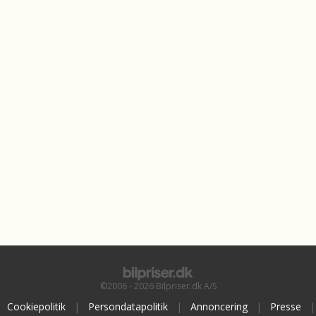
©2006 - 2026 Bilpriser.dk A/S
Cookiepolitik
|
Persondatapolitik
|
Annoncering
|
Presse
|