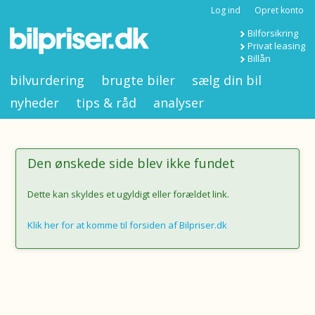
Log ind
Opret konto
Bilforsikring
Privat leasing
Billån
bilvurdering
brugte biler
sælg din bil
nyheder
tips & råd
analyser
Den ønskede side blev ikke fundet
Dette kan skyldes et ugyldigt eller forældet link.
Klik her for at komme til forsiden af Bilpriser.dk