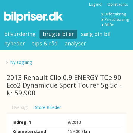
Log ind
Opret konto
Bilforsikring
Privat leasing
Billån
bilvurdering
brugte biler
sælg din bil
nyheder
tips & råd
analyser
Ny søgning
2013 Renault Clio 0.9 ENERGY TCe 90
Eco2 Dynamique Sport Tourer 5g 5d -
kr 59.900
Oversigt
Store Billeder
Indreg. 1
9/2013
Kilometerstand
159.000 km