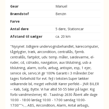
Gear
Manuel
Brændstof
Benzin
Farve
Antal døre
5 døre, Stationcar
Afstand til sælger
ca. 20 km
"Nysynet .tidligere undervognsbehandlet, kørecomputer,
tågelygter, træk, aircondition, centrallås, fjernb.
centrallås, fartpilot, udv. temp. måler, sædevarme, el-
ruder, cd, cd/radio, navigation, aux tilslutning, usb-a
tilslutning, alarm, isofix, airbag, antispin, esp, 1 ejer,
service ok, servo,Vi gir 100% Garanti i 3 måneder.Der
tages forbehold for evt. fejl i teksten.Super lækker
velkørende bil, meget velholdt Kører perfekt-- JNR BILER
-- Køb, Salg, Bytte. Vi har altid 50-55 biler på lager. Kig
forbi vandmestervej 40 . Taastrup 2630 Åbent alle dage
10:00 - 18:00 lørdag 10:00 - 17:00 søndag 10:00-
17:00"">, , ABS, Aircondition, Alarm, Antal airbags,