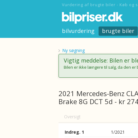
Vurdering af brugte biler - Køb og s
bilvurdering
brugte biler
Ny søgning
Vigtig meddelse: Bilen er bl
Bilen er ikke længere til salg, da den er 
2021 Mercedes-Benz CLA
Brake 8G DCT 5d - kr 27
Oversigt
Indreg. 1
1/2021