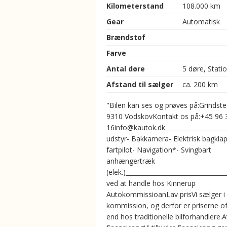
Kilometerstand
108.000 km
Gear
Automatisk
Brændstof
Farve
Antal døre
5 døre, Stati
Afstand til sælger
ca. 200 km
"Bilen kan ses og prøves på:Grindste
9310 VodskovKontakt os på:+45 96 
16info@kautok.dk___________________
udstyr- Bakkamera- Elektrisk bagklap
fartpilot- Navigation*- Svingbart
anhængertræk
(elek.)________________________________
ved at handle hos Kinnerup
AutokommissioanLav prisVi sælger i
kommission, og derfor er priserne of
end hos traditionelle bilforhandlere.A