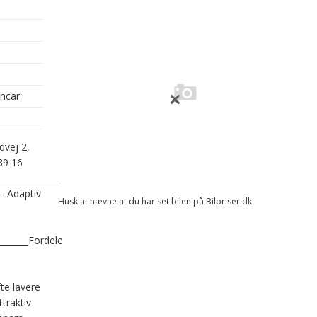
oncar
dvej 2,
39 16
_____________________Fremhævet
- Adaptiv
Husk at nævne at du har set bilen på Bilpriser.dk
________Fordele
te lavere
ttraktiv