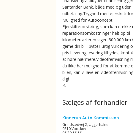
finansieringVi tilbyder finansiering 
Santander Bank, både med og uden
udbetaling.Tryghed med ejerskiftefor
️Mulighed for Autoconcept
Ejerskifteforsikring, som kan dække
reparationsomkostninger helt op til
kilometertælleren siger: 300.000 km.V
gerne din bil i bytteHurtig vurdering o
pris.LeveringLevering tilbydes, konta
at høre nærmere.Videofremvisning m
du ikke har mulighed for at komme 
bilen, kan vi lave en videofremvisning
dig!_________________________________
⚠️
Sælges af forhandler
Kinnerup Auto Kommission
Grindstedvej 2, Uggerhalne
9310 Vodskov
96 39 16 16