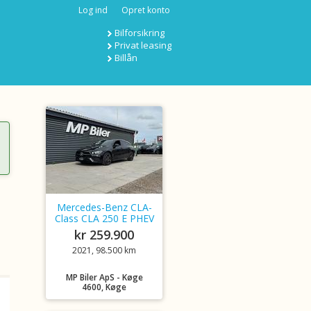
Log ind
Opret konto
Bilforsikring
Privat leasing
Billån
Mercedes-Benz CLA-
Class CLA 250 E PHEV
kr 259.900
2021, 98.500 km
MP Biler ApS - Køge
4600, Køge