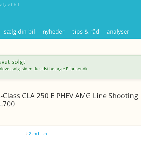
alg af bil
sælg din bil
nyheder
tips & råd
analyser
evet solgt
blevet solgt siden du sidst besøgte Bilpriser.dk.
-Class CLA 250 E PHEV AMG Line Shooting
4.700
Gem bilen