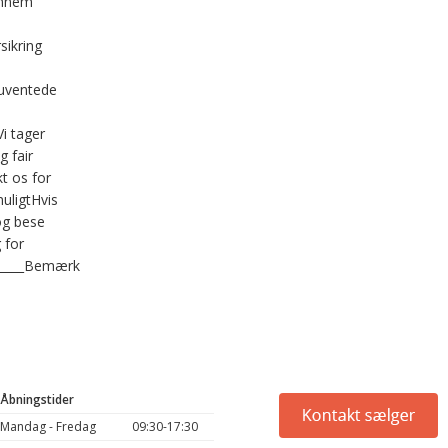
gennem
sikring
 uventede
i tager
g fair
kt os for
uligtHvis
og bese
 for
_______Bemærk
Åbningstider
Mandag - Fredag
09:30-17:30